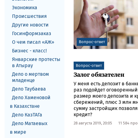
Экономика
Происшествия
Другие новости
Госинформзаказ
О чем писал «АЖ»
Вопрос-ответ
Бизнес - класс!
Январские протесты
в Атырау
Вопрос-ответ
Дело о мертвом
Залог обязателен
младенце
У меня есть депозит в бан
Дело Таубаева
раз подойдет оговоренный 
размер моего депозита и кр
Дело Хаменовой
сбережений, плюс 3 млн мн
в Казахстане
сумму застройщик позволяет
кредит?
Дело КазТАГа
Дело Матаевых
28 августа 2019, 20:05
11 584 пр
в мире