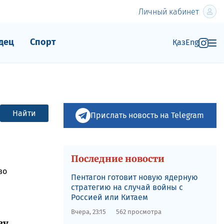
Личный кабинет
дец
Спорт
Қаз
Eng
Найти
Прислать новость на Telegram
Последние новости
во
Пентагон готовит новую ядерную
стратегию на случай войны с
Россией или Китаем
Вчера, 23:15
562 просмотра
ву