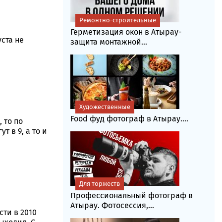
Ремонтно-строительные
Герметизация окон в Атырау-
ста не
защита монтажной...
Художественные
Food фуд фотограф в Атырау....
 то по
 в 9, а то и
Для торжеств
Профессиональный фотограф в
Атырау. Фотосессия,...
сти в 2010