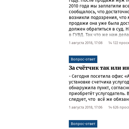
году. После продажи муж п
2010 года мы заплатили все 
сообщалось, что достаточно
возникли подозрения, что м
продажи она уже была доста
должен обратиться в суд. Н
в ГУВД. Так что же нам дела
1 августа 2018, 17:08
14 122 про
Вопрос-ответ
За счётчик так или и
- Сегодня посетила офис «
установке счетчика услуго
обнаружила пункт, согласн
приобретёт услугодатель. В
следует, что всё же обяза
1 августа 2018, 17:06
14 626 про
Вопрос-ответ