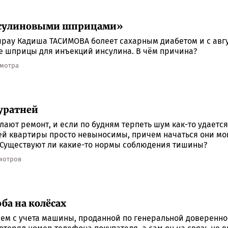
нсулиновыми шприцами»
ырау Кадиша ТАСИМОВА болеет сахарным диабетом и с авгу
е шприцы для инъекций инсулина. В чём причина?
смотра
уратней
ают ремонт, и если по будням терпеть шум как-то удается,
й квартиры просто невыносимы, причем начаться они могут
. Существуют ли какие-то нормы соблюдения тишины?
смотров
оба на колёсах
ием с учета машины, проданной по генеральной доверенно