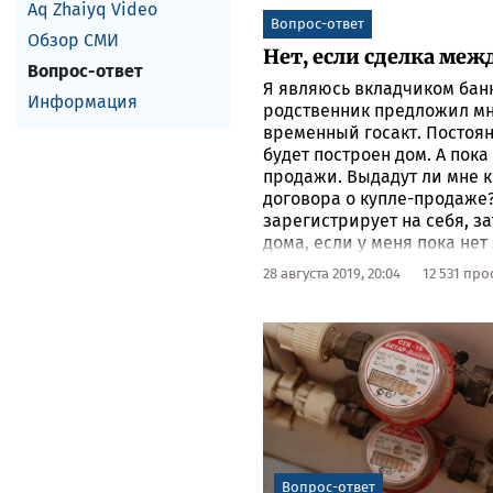
Aq Zhaiyq Video
Вопрос-ответ
Обзор СМИ
Нет, если сделка ме
Вопрос-ответ
Я являюсь вкладчиком банк
Информация
родственник предложил мне
временный госакт. Постоян
будет построен дом. А по
продажи. Выдадут ли мне к
договора о купле-продаже?
зарегистрирует на себя, з
дома, если у меня пока нет
28 августа 2019, 20:04
12 531 пр
Вопрос-ответ