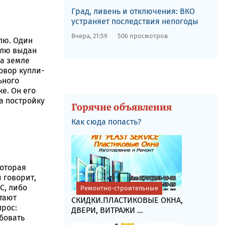
Град, ливень и отключения: ВКО
устраняет последствия непогоды
Вчера, 21:59
506 просмотров
лю. Один
млю выдан
на земле
овор купли-
ьного
е. Он его
а постройку
Горячие объявления
Как сюда попасть?
которая
 говорит,
С, либо
Ремонтно-строительные
отают
СКИДКИ.ПЛАСТИКОВЫЕ ОКНА,
прос:
ДВЕРИ, ВИТРАЖИ ...
бовать