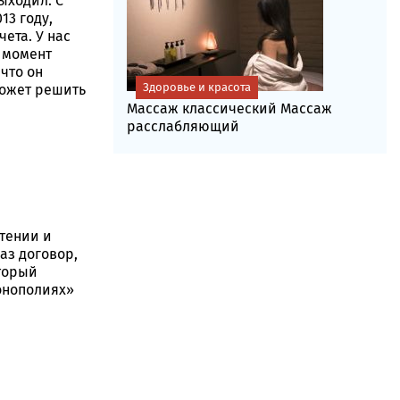
ыходил. С
13 году,
ета. У нас
в момент
что он
Здоровье и красота
 может решить
Массаж классический Массаж
расслабляющий
етении и
раз договор,
оторый
монополиях»