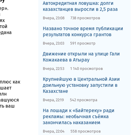
Автокредитная ловушка: долги
ер».
казахстанцев выросли в 2,5 раза
я
Вчера, 23:08
738 просмотров
ях
этой
Названо точное время публикации
едана
результатов конкурса грантов
Вчера, 23:03
591 просмотр
Движение открыли на улице Гали
Кожакаева в Атырау
Вчера, 22:53
1 140 просмотров
Крупнейшую в Центральной Азии
 плюс как
доильную установку запустили в
ышает
Казахстане
млн
тавшуюся
Вчера, 22:19
542 просмотра
ить ваш
На лошади к «Байтереку» ради
рекламы: необычная съёмка
закончилась наказанием
Вчера, 22:04
558 просмотров