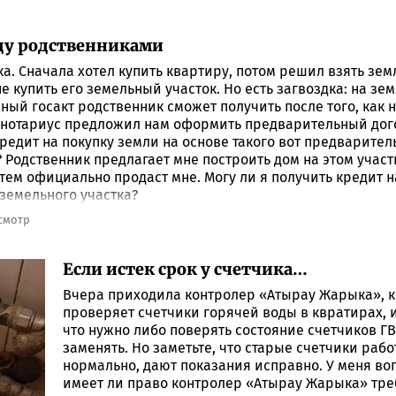
жду родственниками
а. Сначала хотел купить квартиру, потом решил взять зем
 купить его земельный участок. Но есть загвоздка: на зе
ный госакт родственник сможет получить после того, как 
ка нотариус предложил нам оформить предварительный дог
редит на покупку земли на основе такого вот предварител
 Родственник предлагает мне построить дом на этом участк
атем официально продаст мне. Могу ли я получить кредит н
 земельного участка?
осмотр
Если истек срок у счетчика…
Вчера приходила контролер «Атырау Жарыка», 
проверяет счетчики горячей воды в квратирах, и
что нужно либо поверять состояние счетчиков ГВ
заменять. Но заметьте, что старые счетчики раб
нормально, дают показания исправно. У меня во
имеет ли право контролер «Атырау Жарыка» тре