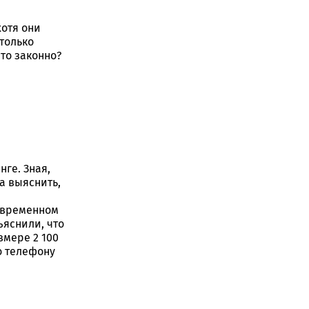
хотя они
 только
то законно?
нге. Зная,
а выяснить,
о временном
ъяснили, что
змере 2 100
о телефону