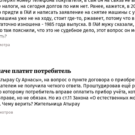
отерял номер телефона покупателя, а сам он на связь не в
налоги, на сегодня долгов по ним нет. Ранее, кажется, в 20
 придти в ГАИ и написать заявление на снятие машины с уч
ашина уже не на ходу, стоит где-то, ржавеет, потому что 
точно изношена - 1985 года выпуска. В ГАИ мужу сказали, 
о там пояснили, что это не судебное дело, этот вопрос он
ть?
смотра
наче платит потребитель
Атырау Су Арнасы», на вопрос о пункте договора о приобр
дателем не получила четкого ответа. Проштудировав ещё 
о которому потребитель вправе оплатить прибор учёта, к
праве, но не обязан. Но из ст.11 Закона «О естественных 
н. Чему верить? Жительница Атырау
смотров