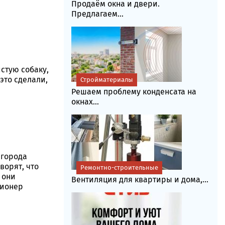
Продаём окна и двери.
Предлагаем...
стую собаку,
это сделали,
Стройматериалы
Решаем проблему конденсата на
окнах...
 города
ворят, что
Ремонтно-строительные
и они
Вентиляция для квартиры и дома,...
сионер