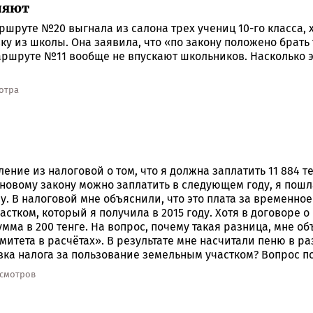
няют
аршруте №20 выгнала из салона трех учениц 10-го класса, 
ку из школы. Она заявила, что «по закону положено брать
аршруте №11 вообще не впускают школьников. Насколько э
мотра
ение из налоговой о том, что я должна заплатить 11 884 те
 новому закону можно заплатить в следующем году, я пошл
у. В налоговой мне объяснили, что это плата за временное
стком, который я получила в 2015 году. Хотя в договоре 
мма в 200 тенге. На вопрос, почему такая разница, мне об
митета в расчётах». В результате мне насчитали пеню в ра
авка налога за пользование земельным участком? Вопрос п
осмотров