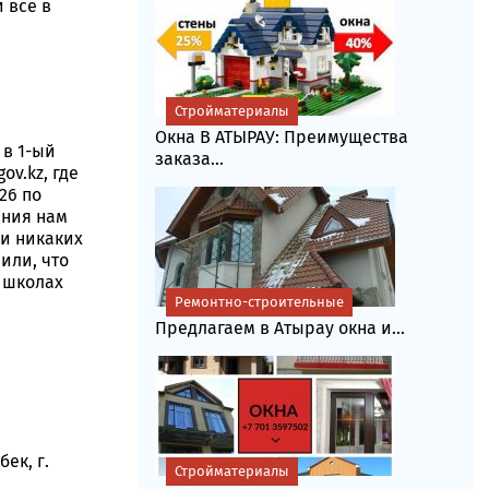
 все в
Стройматериалы
Окна В АТЫРАУ: Преимущества
 в 1-ый
заказа...
ov.kz, где
26 по
ания нам
 и никаких
или, что
 школах
Ремонтно-строительные
Предлагаем в Атырау окна и...
ек, г.
Стройматериалы