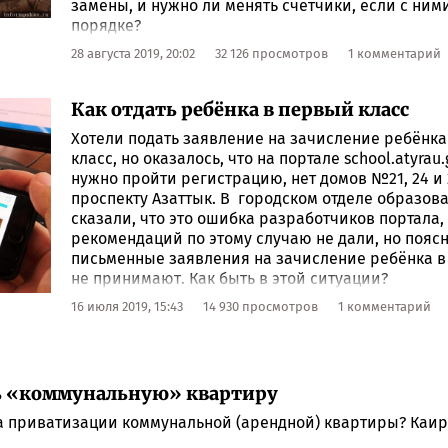
замены, и нужно ли менять счетчики, если с ними
порядке?
28 августа 2019, 20:02
32 126 просмотров
1 комментарий
Как отдать ребёнка в первый класс
Хотели подать заявление на зачисление ребёнка
класс, но оказалось, что на портале school.atyrau.g
нужно пройти регистрацию, нет домов №21, 24 и 
проспекту Азаттык. В городском отделе образов
сказали, что это ошибка разработчиков портала,
рекомендаций по этому случаю не дали, но поясн
письменные заявления на зачисление ребёнка в
не принимают. Как быть в этой ситуации?
16 июля 2019, 15:43
14 930 просмотров
1 комментарий
ь «коммунальную» квартиру
 приватизации коммунальной (арендной) квартиры? Каирб