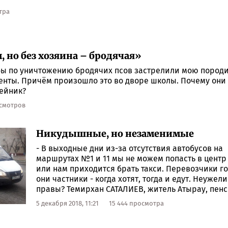
тра
 но без хозяина – бродячая»
бы по уничтожению бродячих псов застрелили мою породи
нты. Причём произошло это во дворе школы. Почему они 
шейник?
осмотров
Никудышные, но незаменимые
- В выходные дни из-за отсутствия автобусов на
маршрутах №1 и 11 мы не можем попасть в центр
или нам приходится брать такси. Перевозчики го
они частники - когда хотят, тогда и едут. Неужел
правы? Темирхан САТАЛИЕВ, житель Атырау, пен
5 декабря 2018, 11:21
15 444 просмотра