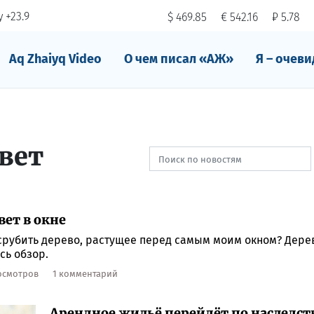
 +23.9
$ 469.85
€ 542.16
₽ 5.78
Aq Zhaiyq Video
О чем писал «АЖ»
Я – очеви
вет
вет в окне
 срубить дерево, растущее перед самым моим окном? Дере
сь обзор.
росмотров
1 комментарий
Арендное жильё перейдёт по наследст