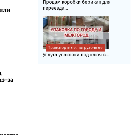
Продам коробки берикап для
переезда...
вили
Транспортные, погрузочные
Услуга упаковки под ключ в...
ц
из-за