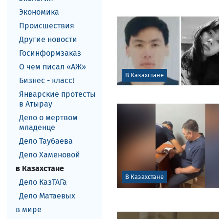
Экономика
Происшествия
Другие новости
Госинформзаказ
О чем писал «АЖ»
В Казахстане
Бизнес - класс!
Январские протесты
в Атырау
Дело о мертвом
младенце
Дело Таубаева
Дело Хаменовой
в Казахстане
В Казахстане
Дело КазТАГа
Дело Матаевых
в мире