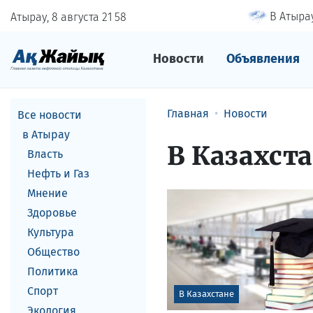
В Атырау
Атырау, 8 августа
21
:
58
Новости
Объявления
Главная
Новости
Все новости
в Атырау
В Казахст
Власть
Нефть и Газ
Мнение
Здоровье
Культура
Общество
Политика
Спорт
В Казахстане
Экология