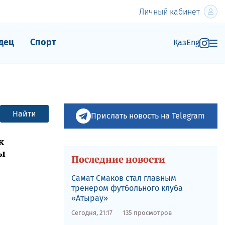
Личный кабинет
дец
Спорт
Қаз
Eng
Найти
Прислать новость на Telegram
к
ы
Последние новости
Самат Смаков стал главным
тренером футбольного клуба
«Атырау»
Сегодня, 21:17
135 просмотров