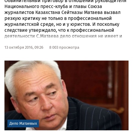
Обвинительный приговор в отношении руководителя
Национального пресс-клуба и главы Союза
журналистов Казахстана Сейтказы Матаева вызвал
резкую критику не только в профессиональной
журналистской среде, но и у юристов. И поскольку
следствие утверждало, что к профессиональной
деятельности С.Матаева дело отношения не имеет и
носит сугубо экономический характер (а обвинили его
в мошенничестве и уклонении от уплаты налогов), мы
13 октября 2016, 09:26
8 003 просмотра
попросили прокомментировать именно эти аспекты
специалиста в области экономического и налогового
законодательства, адвоката Жангельды Сулейманова.
Дело Матаевых