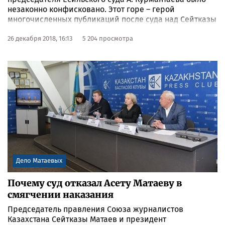
незаконно конфисковано. Этот горе – герой
многочисленных публикаций после суда над Сейтказы
и Асетом Матаевыми через полгода был с треском
выгнан с работы за пьяные похождения в сауне с
26 декабря 2018, 16:13
5 204 просмотра
женщинами легкого поведения. Вскоре Сейтказы
вышел на свободу и вновь был избран председателем
Союза журналистов Казахстана, вслед за отцом к
семье вернулся Асет – один из руководителей
информационного агентства КазТАГ.
Дело Матаевых
Почему суд отказал Асету Матаеву в
смягчении наказания
Председатель правления Союза журналистов
Казахстана Сейтказы Матаев и президент