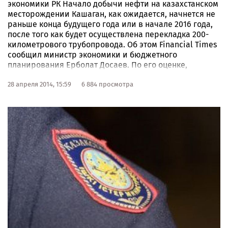
экономики РК Начало добычи нефти на казахстанском
месторождении Кашаган, как ожидается, начнется не
раньше конца будущего года или в начале 2016 года,
после того как будет осуществлена перекладка 200-
километрового трубопровода. Об этом Financial Times
сообщил министр экономики и бюджетного
планирования Ерболат Досаев. По его оценке,
задержка с запуском проекта означает для Казахстана
потерю 0,5% ВВП в этом году.
28 апреля 2014, 15:59
6 884 просмотра