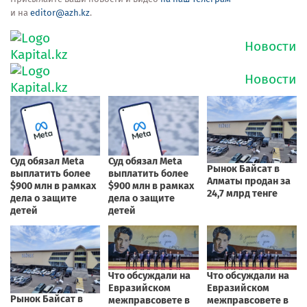
и на
editor@azh.kz
.