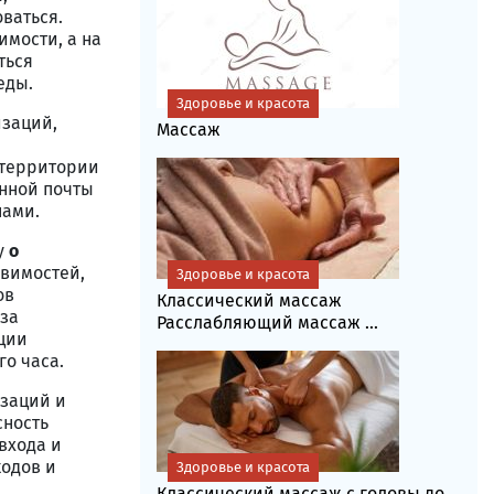
ваться.
имости, а на
ться
еды.
Здоровье и красота
изаций,
Массаж
 территории
онной почты
нами.
у
о
звимостей,
Здоровье и красота
ов
Классический массаж
за
Расслабляющий массаж ...
ции
о часа.
изаций и
сность
входа и
кодов и
Здоровье и красота
Классический массаж с головы до...