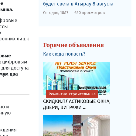
ее
будет света в Атырау 8 августа
рынка.
Сегодня, 18:17
650 просмотров
ифровые
ессы
х
ронних лиц к
Горячие объявления
Как сюда попасть?
ровые
в к цифровым
 для доступа
мум два
Ремонтно-строительные
СКИДКИ.ПЛАСТИКОВЫЕ ОКНА,
но и
ДВЕРИ, ВИТРАЖИ ...
онную
рждения
а по