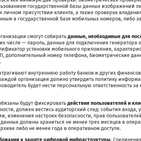
ьзованием государственной базы данных изображений л
и личном присутствии клиента, а также проверка владени
нным в государственной базе мобильных номеров, либо 
рганизации смогут собирать
данные, необходимые для по
В их числе — пароль, данные для подключения генератора
тификатор установки мобильного приложения, характери
ЦП, дополнительный номер телефона, биометрические дан
.
атрагивают внутреннюю работу банков и других финансо
 каждой организации должно утвердить политику информ
ководитель будет нести персональную ответственность за 
обязаны будут фиксировать
действия пользователей и кли
стности, должен вестись аудиторский след: события входа,
и, изменения настроек безопасности, прав пользователей
и данные должны храниться не менее трех месяцев в опер
архиве либо не менее года в оперативном доступе.
бования к защите цифровой инфраструктуры
. Соединения