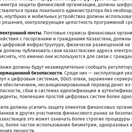
риметра защиты финансовой организации, должны шифро
ставляться права локального администратора без необход
х, ноутбуках и мобильных устройствах должны использова
 решения, контролирующие целостность программной ср
электронной почты
. Почтовые сервисы финансовых орган
ействия с госорганами и гражданами Казахстана, должны
а цифровой инфраструктуре, физически размещенной на
ии должны публиковать свои казахстанские адреса электр
ояснять, что именно они используются для связи с гражда
акже должны будут незамедлительно сообщать регулятор
формационной безопасности
. Среди них — эксплуатация уя
уп к цифровым системам, DDoS-атаки, заражение сервер
 обеспечением, несанкционированный перевод денег из-
пасности, сбои в системах идентификации и аутентифика
циденты, повлекшие простой цифровых систем более одног
вила должны усилить защиту клиентов финансовых орган
банков и других участников финансового рынка за безопа
захстанцев это может означать более строгие процедуры 
х, более частое использование биометрии, одноразовых 
дения личности.