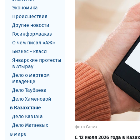
Экономика
Происшествия
Другие новости
Госинформзаказ
О чем писал «АЖ»
Бизнес - класс!
Январские протесты
в Атырау
Дело о мертвом
младенце
Дело Таубаева
Дело Хаменовой
в Казахстане
Дело КазТАГа
Дело Матаевых
фото Canva
в мире
С 12 июля 2026 года в Каз