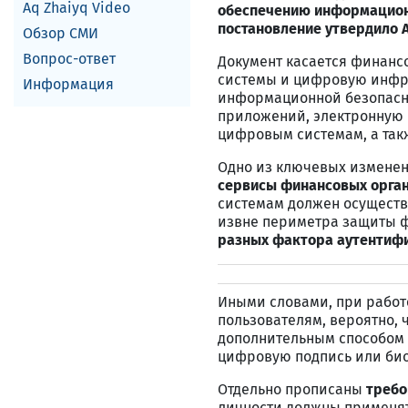
Aq Zhaiyq Video
обеспечению информацион
постановление утвердило 
Обзор СМИ
Вопрос-ответ
Документ касается финанс
системы и цифровую инфра
Информация
информационной безопасно
приложений, электронную п
цифровым системам, а так
Одно из ключевых изменен
сервисы финансовых орга
системам должен осуществ
извне периметра защиты 
разных фактора аутентиф
Иными словами, при рабо
пользователям, вероятно, 
дополнительным способом 
цифровую подпись или би
Отдельно прописаны
требо
личности должны применят