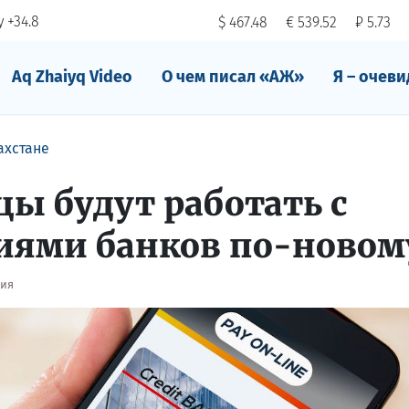
 +34.8
$ 467.48
€ 539.52
₽ 5.73
Aq Zhaiyq Video
О чем писал «АЖ»
Я – очеви
ахстане
цы будут работать с
иями банков по-новом
рия