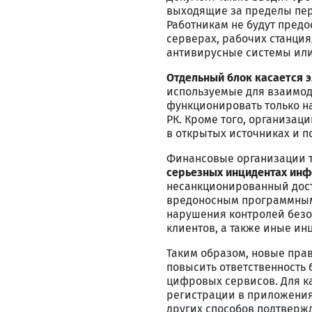
выходящие за пределы пе
Работникам не будут предо
серверах, рабочих станция
антивирусные системы или
Отдельный блок касается 
используемые для взаимод
функционировать только н
РК. Кроме того, организац
в открытых источниках и п
Финансовые организации т
серьезных инцидентах ин
несанкционированный дост
вредоносным программным
нарушения контролей безо
клиентов, а также иные ин
Таким образом, новые пра
повысить ответственность 
цифровых сервисов. Для ка
регистрации в приложения
других способов подтверж