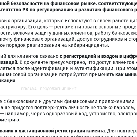
ной безопасности на финансовом рынке. Соответствующ
Агентство РК по регулированию и развитию финансового 
овых организаций, которые используют в своей работе ц
структуру. Его цель — регламентировать основные проц
сти, включая защиту данных клиентов, работу банковски
очту финансовых организаций, доступ сотрудников и сто
же порядок реагирования на киберинциденты.
ий для клиентов связано
с регистрацией и входом в циф
низаций
. В документе предусмотрено, что доступ клиенто
ляться после идентификации и аутентификации. При этом
финансовой организации потребуется применять
как мини
икации
.
те с банковскими и другими финансовыми приложениями
чаще придется подтверждать личность не только паролем, 
— например, через одноразовый код, устройство, электр
ометрию.
вания к дистанционной регистрации клиента
. Для подтве
ься как минимум две проверки: биометрическая проверк