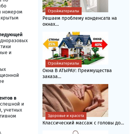
ибо
Стройматериалы
я номером
закрытым
Решаем проблему конденсата на
окнах...
следующей
 одноразовых
стики
ные и
Стройматериалы
вых
Окна В АТЫРАУ: Преимущества
ационной
заказа...
ее
ентов в
 успешной и
, учетных
ативном
Здоровье и красота
Классический массаж с головы до...
,