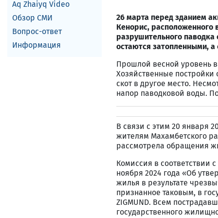
Aq Zhaiyq Video
26 марта перед зданием а
Обзор СМИ
Кенорис, расположенного в
Вопрос-ответ
разрушительного паводка о
Информация
остаются затопленными, а 
Прошлой весной уровень во
Хозяйственные постройки 
скот в другое место. Несмо
напор паводковой воды. П
В связи с этим 20 января 
жителям Махамбетского ра
рассмотрела обращения жи
Комиссия в соответствии с
ноября 2024 года «Об утв
жилья в результате чрезв
признанное таковым, в гос
ZIGMUND. Всем пострадавш
государственного жилищно