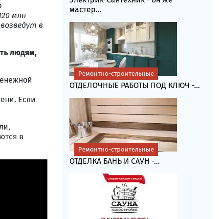
ю
мастер...
120 млн
 возведут в
ыть людям,
Ремонтно-строительные
денежной
ОТДЕЛОЧНЫЕ РАБОТЫ ПОД КЛЮЧ -...
ени. Если
ли,
ются в
Ремонтно-строительные
ОТДЕЛКА БАНЬ И САУН -...