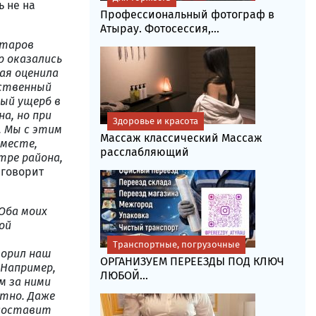
ь не на
Профессиональный фотограф в
Атырау. Фотосессия,...
ктаров
р оказались
ая оценила
нственный
ный ущерб в
а, но при
Здоровье и красота
 Мы с этим
Массаж классический Массаж
 месте,
расслабляющий
тре района,
– говорит
 Оба моих
ой
Транспортные, погрузочные
ворил наш
ОРГАНИЗУЕМ ПЕРЕЕЗДЫ ПОД КЛЮЧ
 Например,
ЛЮБОЙ...
м за ними
стно. Даже
 составит