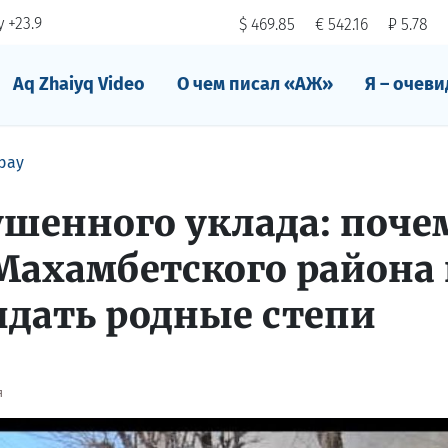
 +23.9
$ 469.85
€ 542.16
₽ 5.78
Aq Zhaiyq Video
О чем писал «АЖ»
Я – очеви
рау
ушенного уклада: поче
ахамбетского района 
идать родные степи
я