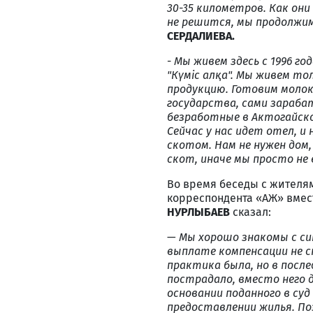
30-35 километров. Как они
не решится, мы продолжи
СЕРДАЛИЕВА.
-
Мы живем здесь с 1996 го
"Күміс алқа". Мы живем т
продукцию. Готовим молок
государства, сами зараба
безработные в Актогайском
Сейчас у нас идет отел, 
скотом. Нам не нужен дом
скот, иначе мы просто не
Во время беседы с жителя
корреспондента «АЖ» вмес
НУРЛЫБАЕВ
сказал:
—
Мы хорошо знакомы с си
выплате компенсации не с
практика была, но в после
пострадало, вместо него 
основании поданного в суд
предоставлении жилья. По