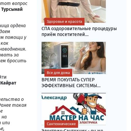
 этот вопрос
 Турсынай
Здоровье и красота
ница ордена
СПА оздоровительные процедуры
одаем
приём посетителей...
им помощи у
 как
наводнения.
ивать за
жем бросить
Все для дома
йти
ВРЕМЯ ПОКУПАТЬ СУПЕР
 Кайрат
ЭФФЕКТИВНЫЕ СИСТЕМЫ...
тельства о
Ранее такая
ье
 на
и или
Сантехнические
е,
Электрик-Сантехник - он же