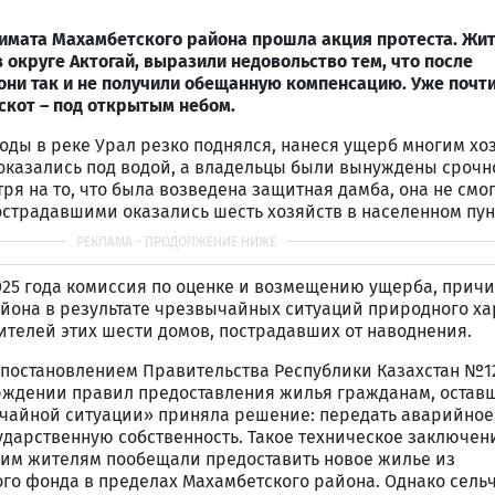
кимата Махамбетского района прошла акция протеста. Жит
 округе Актогай, выразили недовольство тем, что после
ни так и не получили обещанную компенсацию. Уже почти
скот – под открытым небом.
ды в реке Урал резко поднялся, нанеся ущерб многим хо
оказались под водой, а владельцы были вынуждены срочн
тря на то, что была возведена защитная дамба, она не смо
острадавшими оказались шесть хозяйств в населенном пун
2025 года комиссия по оценке и возмещению ущерба, прич
йона в результате чрезвычайных ситуаций природного ха
телей этих шести домов, пострадавших от наводнения.
 постановлением Правительства Республики Казахстан №12
ерждении правил предоставления жилья гражданам, остав
ычайной ситуации» приняла решение: передать аварийное
ударственную собственность. Такое техническое заключен
им жителям пообещали предоставить новое жилье из
го фонда в пределах Махамбетского района. Однако сель