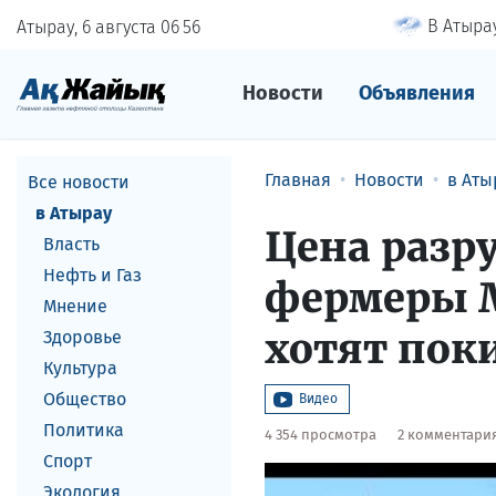
В Атырау
Атырау, 6 августа
06
56
Новости
Объявления
Главная
Новости
в Аты
Все новости
в Атырау
Цена разр
Власть
Нефть и Газ
фермеры М
Мнение
хотят пок
Здоровье
Культура
Общество
Видео
Политика
4 354 просмотра
2 комментари
Спорт
Экология