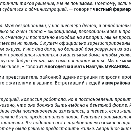
 приняли такое решение, мы не понимаем. Поэтому, если
м судиться с администрацией
, — говорит
частный фермер
да. Муж безработный, у нас шестеро детей, я обладатель
олько за счет скота – выращиваем, перерабатываем и пр
о, сметану и постоянно выходим на ярмарки. Мы не
прос
тываем на жизнь. С мужем официально зарегистрированы
 округе. У нас два дома, но большой дом разрушен из-за 
и нам приходится ютиться в маленьком доме, чтобы ухаж
, пусть дадут деньги, мы сами построим жилье. Мы не мо
 выживем
, – говорит
многодетная мать Назгуль МУКАНОВА.
ми представитель районной администрации попросил про
те с жителями в здание. Встретивший людей
аким района
туацией, комиссия работала, но в постановлении прави
казано, что она должна быть выдана в денежной форме. 
дние годы постановление изменилось, и теперь, если жил
должно быть предоставлено новое. Решение принимается
 заявления. Вы подавали иск с требованием о компенсаци
этому было решено предоставить жилье. Аварийное жиль