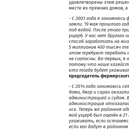
удовлетворены этим решени
месте их прежних домов, а
-
С 2003 года я занимаюсь 
земли. 19 мая прошлого го
под водой. После этого п
ущерб. У нас нет другого 
способ заработать на жиз
5 миллионов 400 тысяч тен
этом требуют передать н
не согласны. Во-первых, я 
потому что наше хозяйств
кто тогда будет ухажива
председатель фермерского
- С 2014 года занимаюсь с
дома, двор и сараи оказал
администрацией и судом. В
администрация отказалась
иск. Теперь же районная 
мой ущерб был оценён в 21
ухаживать, если останемс
если его дадут в районно