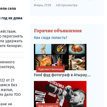
Вчера, 21:59
433 просмотра
ели села
 год их дома
Горячие объявления
зяйствам.
о перегонять
Как сюда попасть?
гла удержать
кте Кенорис.
иненного
рактера,
Художественные
Food фуд фотограф в Атырау....
22 от 21
шимся без
 жилье,
ие дало ТОО
чане не
Для торжеств