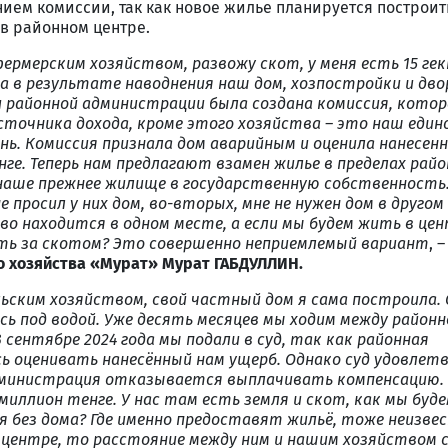
ем комиссии, так как новое жилье планируется построит
 в районном центре.
фермерским хозяйством, развожу скот, у меня есть 15 ге
да в результате наводнения наш дом, хозпостройки и дво
ри районной администрации была создана комиссия, котор
источника дохода, кроме
этого хозяйства – это наш еди
нь. Комиссия признала дом аварийным и оценила нанесен
ге. Теперь нам предлагают взамен жилье в пределах район
аше прежнее жилище в государственную собственность.
не просил у них дом, во-вторых, мне не нужен дом в другом
о находится в одном месте, а если мы будем жить в цен
ть за скотом? Это совершенно неприемлемый вариант
, 
 хозяйства «Мурат» Мурат ГАБДУЛЛИН.
ельским хозяйством, свой частный дом я сама построила.
ись под водой. Уже десять месяцев мы ходим между районн
 сентябре 2024 года мы подали в суд, так как районная
 оценивать нанесённый нам ущерб. Однако суд удовлет
администрация отказывается выплачивать компенсацию.
 миллион тенге. У нас там есть земля и скот, как мы буде
я без дома? Где именно предоставят жильё, тоже неизве
м центре, то расстояние между ним и нашим хозяйством