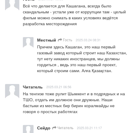
Всё что делается для Кашагана, всегда было 
скандальным - устали уже от коррупции там - целый 
фильм можно снимать в каких условиях ведётся 
разработка месторождения
Местный
Гость
2025.03.24 08:31
Причем здесь Кашаган, это наш первый 
газовый завод который строит наш Казахстан, 
тут нету никаких иностранцев, мы должны 
гордиться , ведь это наш первый проект, 
который строим сами. Алға Қазақстан.
Читатель
2025.03.21 06:56
На тенгизе тоже рулит Шымкент и в подрядных и на 
ТШО, отдать им должное они дружные. Наши 
бастыки из местных бир бирин коралмайды не 
говоря о простых работягах
Сейдо
Читатель
2025.03.21 11:17