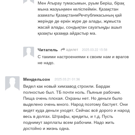
Мен Атырау тумасымын, руым Беріш, бірақ 
мына жазуыңмен келіспеймін. Қазақстан 
азаматы ҚазақстанмРечпубликасының қай 
жерінде де еркін жүре де алады, жұмыста 
жасай алады, сондықтан сауатыңды ашып 
қазақты қазаққа айдастыр ма.
Читатель
адилет
2025.03.22 15:58
С такими настроениями к своим нам и врагов 
не надо.
Мендельсон
2025.03.21 01:36
Видел как новый химзавод строили. Бардак 
полностью был. ТБ почти ноль. Пьяные рабочие. 
Пища очень плохая. Охраны нет. Но деньги было 
выделено очень много. Народ поэтому бастует. Они 
видят куда деньги уходят. Сейчас всё дорого и народ 
весь в долгах. Штрафы, кредиты, и т.д. Пусть 
поднимут зарплаты всем рабочим. Надо жить 
достойно и жизнь одна.