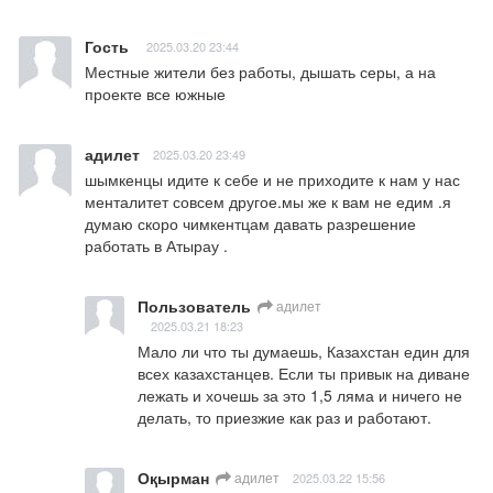
Гость
2025.03.20 23:44
Местные жители без работы, дышать серы, а на 
проекте все южные
адилет
2025.03.20 23:49
шымкенцы идите к себе и не приходите к нам у нас 
менталитет совсем другое.мы же к вам не едим .я 
думаю скоро чимкентцам давать разрешение 
работать в Атырау .
Пользователь
адилет
2025.03.21 18:23
Мало ли что ты думаешь, Казахстан един для 
всех казахстанцев. Если ты привык на диване 
лежать и хочешь за это 1,5 ляма и ничего не 
делать, то приезжие как раз и работают.
Оқырман
адилет
2025.03.22 15:56