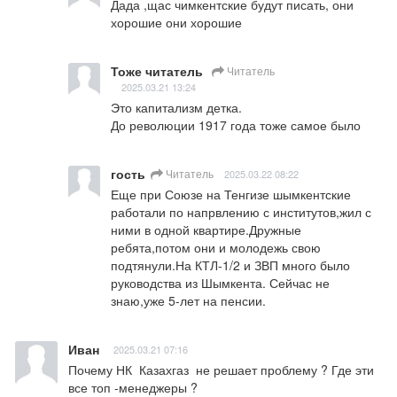
Дада ,щас чимкентские будут писать, они 
хорошие они хорошие
Тоже читатель
Читатель
2025.03.21 13:24
Это капитализм детка. 

До революции 1917 года тоже самое было
гость
Читатель
2025.03.22 08:22
Еще при Союзе на Тенгизе шымкентские 
работали по напрвлению с институтов,жил с 
ними в одной квартире.Дружные 
ребята,потом они и молодежь свою 
подтянули.На КТЛ-1/2 и ЗВП много было 
руководства из Шымкента. Сейчас не 
знаю,уже 5-лет на пенсии.
Иван
2025.03.21 07:16
Почему НК  Казахгаз  не решает проблему ? Где эти 
все топ -менеджеры ?