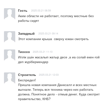
Гость
2025.03.21 08:59
Аким области не работает, поэтому местные без 
работы сидят
Западный
2025.03.21 09:14
Этот компании крыша  сверху южан смотреть
Тиоссо
2025.03.21 11:10
Игілік үшін жасалып жатыр десе ,а иа солай екен ғой 
деп жүрібермендер
Строитель
2025.03.21 12:03
Беспредел!

Пришла новая компания Данксалл и всех местных 
выгнали. Теперь вся техника через них работать 
должна. Понятное дело - отмыв денег. Куда смотрит 
правительство, КНБ?