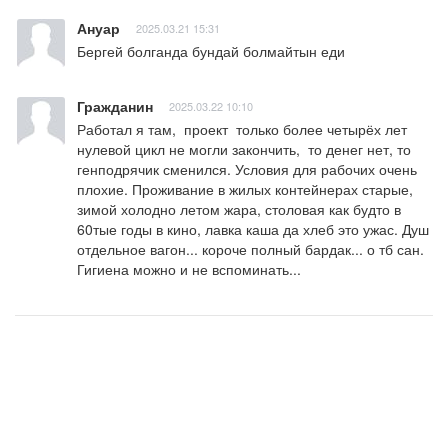
Ануар
2025.03.21 15:31
Бергей болганда бундай болмайтын еди
Гражданин
2025.03.22 10:10
Работал я там,  проект  только более четырёх лет 
нулевой цикл не могли закончить,  то денег нет, то 
генподрячик сменился. Условия для рабочих очень 
плохие. Проживание в жилых контейнерах старые, 
зимой холодно летом жара, столовая как будто в 
60тые годы в кино, лавка каша да хлеб это ужас. Душ 
отдельное вагон... короче полный бардак... о тб сан. 
Гигиена можно и не вспоминать...