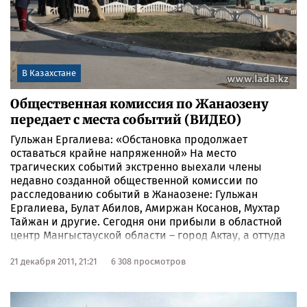
В Казахстане
Общественная комиссия по Жанаозену
передает с места событий (ВИДЕО)
Гульжан Ергалиева: «Обстановка продолжает
оставаться крайне напряженной» На место
трагических событий экстренно выехали члены
недавно созданной общественной комиссии по
расследованию событий в Жанаозене: Гульжан
Ергалиева, Булат Абилов, Амиржан Косанов, Мухтар
Тайжан и другие. Сегодня они прибыли в областной
центр Мангыстауской области – город Актау, а оттуда
выехали в само «пекло» противостояния нефтяников
и силовых структур – поселок Жанаозен. По дороге
21 декабря 2011, 21:21
6 308 просмотров
комиссия планирует сделать остановку в поселке
Жетыбай, что на полпути от Актау до места кровавого
восстания. В Жетыбае тоже неспокойно: там, по