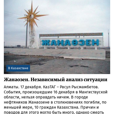
некоторым данным, собирается несколько тысяч
митингующих, выступающих в поддержку своих
собратьев из закрытого поселка.
В Казахстане
Жанаозен. Независимый анализ ситуации
Алматы. 17 декабря. КазТАГ – Расул Рысмамбетов.
События, произошедшие 16 декабря в Мангистауской
области, нельзя оправдать ничем. В городе
нефтяников Жанаозене в столкновениях погибли, по
меньшей мере, 10 граждан Казахстана. Причин и
поводов для этого могло быть много, однако смерть