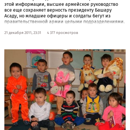
этой информации, высшее армейское руководство
все еще сохраняет верность президенту Башару
Асаду, но младшие офицеры и солдаты бегут из
правительственной армии целыми подразделениями.
В частности, части уже оставили уже более половины
солдат из последних призывов.
21 декабря 2011, 23:31
4 377 просмотров