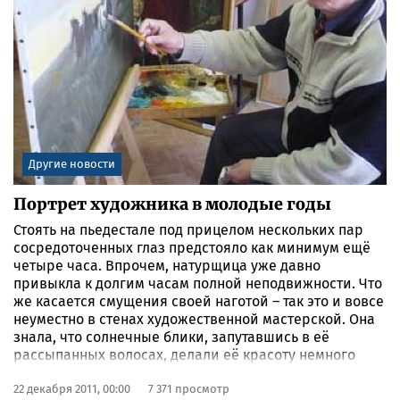
Другие новости
Портрет художника в молодые годы
Стоять на пьедестале под прицелом нескольких пар
сосредоточенных глаз предстояло как минимум ещё
четыре часа. Впрочем, натурщица уже давно
привыкла к долгим часам полной неподвижности. Что
же касается смущения своей наготой – так это и вовсе
неуместно в стенах художественной мастерской. Она
знала, что солнечные блики, запутавшись в её
рассыпанных волосах, делали её красоту немного
нереальной. Каждая линия её тела, поворот плеч,
изгиб бедра, тонкие запястья и голова, немного
22 декабря 2011, 00:00
7 371 просмотр