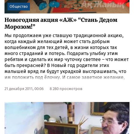
Общество
Новогодняя акция «АЖ» “Стань Дедом
Морозом!”
Мы продолжаем уже ставшую традиционной акцию,
когда каждый желающий может стать добрым
волшебником для тех детей, в жизни которых так
много страданий и потерь. Подарить улыбку этим
ребятам и сделать их мир чуточку светлее – что может
быть прекрасней? В Новый год родители этих
малышей вряд ли будут украдкой выспрашивать, что
им положить под ёлочку. И самое заветное желание,
которое, несомненно, есть у каждого ребенка, так бы и
осталось невысказанным. Поэтому, представившись
21 декабря 2011, 00:06
8 280 просмотров
посланцами Дедушки Мороза, мы побывали в Центре
адаптации несовершеннолетних и спросили, о каком
подарке на Новый год они мечтают. 23 декабря в
Центре адаптации будет организован новогодний
утренник, на котором мы и планируем вручить деткам
подарки от Деда Мороза.