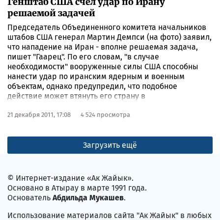
Генштаб США счел удар по Ирану
решаемой задачей
Председатель Объединенного комитета начальников
штабов США генерал Мартин Демпси (на фото) заявил,
что нападение на Иран - вполне решаемая задача,
пишет "Гаарец". По его словам, "в случае
необходимости" вооруженные силы США способны
нанести удар по иранским ядерным и военным
объектам, однако предупредил, что подобное
действие может втянуть его страну в
продолжительный конфликт, "который может стать
трагедией для региона и всего мира".
21 декабря 2011, 17:08
4 524 просмотра
Загрузить ещё
© Интернет-издание «Ак Жайык».
Основано в Атырау в марте 1991 года.
Основатель
Абдильда Мукашев
.
Использование материалов сайта "Ак Жайык" в любых