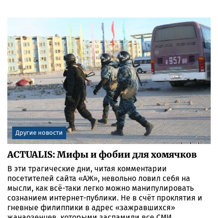
Другие новости
ACTUALIS: Мифы и фобии для хомячков
В эти трагические дни, читая комментарии
посетителей сайта «АЖ», невольно ловил себя на
мысли, как всё-таки легко можно манипулировать
сознанием интернет-публики. Не в счёт проклятия и
гневные филиппики в адрес «зажравшихся»
жанаозенцев, которыми заспамили все СМИ.