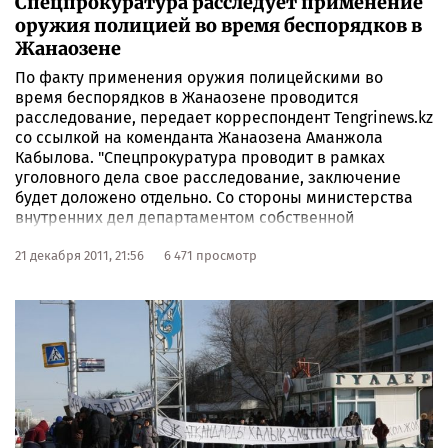
Спецпрокуратура расследует применение
оружия полицией во время беспорядков в
Жанаозене
По факту применения оружия полицейскими во
время беспорядков в Жанаозене проводится
расследование, передает корреспондент Tengrinews.kz
со ссылкой на коменданта Жанаозена Аманжола
Кабылова. "Спецпрокуратура проводит в рамках
уголовного дела свое расследование, заключение
будет доложено отдельно. Со стороны министерства
внутренних дел департаментом собственной
безопасности проводится служебное расследование
по факту применения оружия. Заключение будет
21 декабря 2011, 21:56
6 471 просмотр
отражено в средствах массовой информации", -
рассказал комендант журналистам.