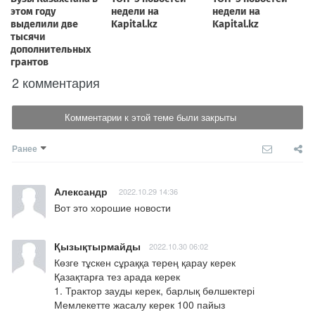
2 комментария
Комментарии к этой теме были закрыты
Ранее
Александр
2022.10.29 14:36
Вот это хорошие новости
Қызықтырмайды
2022.10.30 06:02
Көзге тұскен сұраққа терең қарау керек 

Қазақтарға тез арада керек 

1. Трактор зауды керек, барлық бөлшектері 
Мемлекетте жасалу керек 100 пайыз
