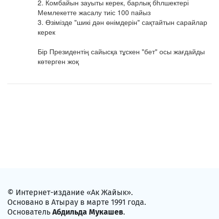
2. Комбайын зауыты керек, барлық бһлшектері 
Мемлекетте жасалу тиіс 100 пайыз

3. Өзімізде "шикі дән өнімдерін" сақтайтын сарайлар 
керек 

Бір Президентің сайысқа тұскен "бет" осы жағдайды 
көтерген жоқ
© Интернет-издание «Ак Жайык».
Основано в Атырау в марте 1991 года.
Основатель
Абдильда Мукашев
.