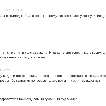
2022.11.05 10:00
ала в колледже брала по страшному это все знают у кого учились д
точку зрения в рамках закона. И за действия связанные с коррупци
йствующего законодательства
21 05:57
у видно и это отталкивает. когда откровенно раскаиваются таким п
овами без запинки не говорят, даже паузы на затяг воздуха нет
 здравствует наш суд, самый гуманный суд в мире!