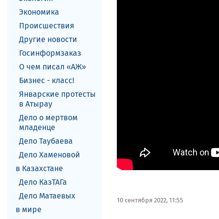
Экономика
Происшествия
Другие новости
Госинформзаказ
О чем писал «АЖ»
Бизнес - класс!
Январские протесты
в Атырау
Дело о мертвом
младенце
Дело Таубаева
Дело Хаменовой
в Казахстане
Дело КазТАГа
Дело Матаевых
10 сентября 2022, 11:55
в мире