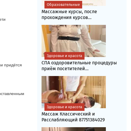
Образовательные
Массажные курсы, после
прохождения курсов...
ети
Здоровье и красота
СПА оздоровительные процедуры
и придётся 
приём посетителей...
оставленным 
Здоровье и красота
Массаж Классический и
Расслабляющий 87751384029