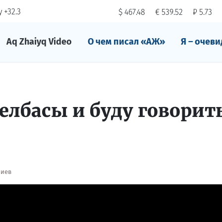
 +32.3
$ 467.48
€ 539.52
₽ 5.73
Aq Zhaiyq Video
О чем писал «АЖ»
Я – очеви
елбасы и буду говорить
риев