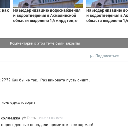
Комментарии к этой теме были закрыты
Подписаться
???? Как бы не так.  Раз виновата пусть сидит .
 колледжа говорят
т колледжа
Гость
2022.11.03 15:53
и, переведенные попадали прямиком в ее карман!