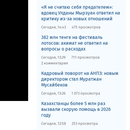
«Я не считаю себя предателем»:
вдовец Улданы Мырзуан ответил на
критику из-за новых отношений
Сегодня, 14:43
475 просмотров
382 млн тенге на фестиваль
лотосов: акимат не ответил на
вопросы о расходах
Сегодня, 13:29
711 просмотров
2 комментария
Кадровый поворот на АНПЗ: новым
директором стал Муратжан
Мусайбеков
Сегодня, 13:26
1 073 просмотра
Казахстанцы более 5 млн раз
вызвали скорую помощь в 2026
году
Сегодня, 12:58
253 просмотра