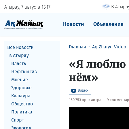
В Атырау
Атырау, 7 августа
15
:
17
Новости
Объявления
Главная
Aq Zhaiyq Video
Все новости
в Атырау
«Я люблю 
Власть
Нефть и Газ
нём»
Мнение
Здоровье
Видео
Культура
160 753 просмотра
9 коммента
Общество
Политика
Спорт
Экология