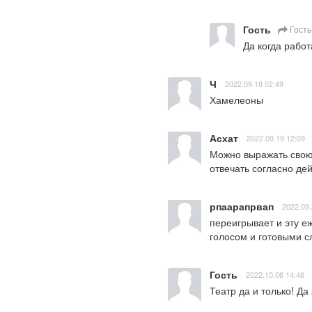
Гость
Гость
Да когда работ
Ч
2022.09.18 02:49
Хамелеоны
Асхат
2022.09.19 12:09
Можно выражать свою 
отвечать согласно де
рпаарапрвап
2022.09.
переигрывает и эту еж
голосом и готовыми сл
Гость
2022.10.06 14:46
Театр да и только! Да