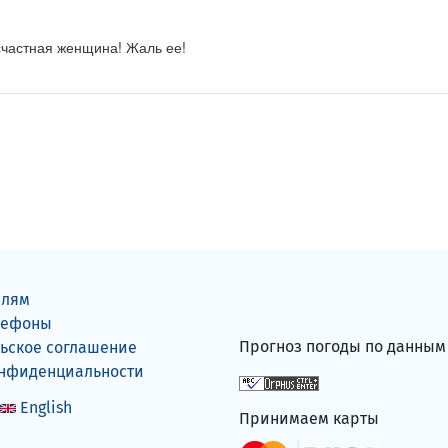
есчастная женщина! Жаль ее!
елям
лефоны
Прогноз погоды по данны
ьское соглашение
онфиденциальности
English
Принимаем карты