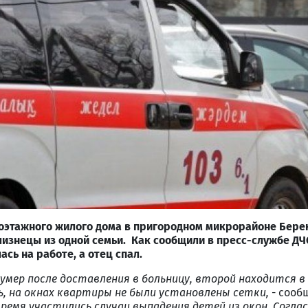
оэтажного жилого дома в
пригородном
микрорайоне Бере
лизнецы из одной семьи. Как сообщили в пресс-службе ДЧС
ась на работе, а отец спал.
умер после доставления
в больниц
у
, второй
находится в
ь, на окнах квартиры не были установлены
сетки
,
- сооб
время участились случаи выпадения детей из окон. Согла