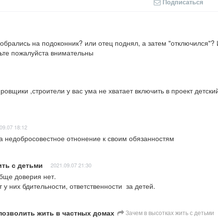
Подписаться
зобрались на подоконник? или отец поднял, а затем "отключился"?
дьте пожалуйста внимательны
ровщики ,строители у вас ума не хватает включить в проект детский
09.07 18:12
а недобросовестное отнонение к своим обязанностям
ить с детьми
2021.09.07 21:30
ще доверия нет. 

у них бдительности, ответственности  за детей.
 позволить жить в частных домах
Зачем в высотках жить с детьми