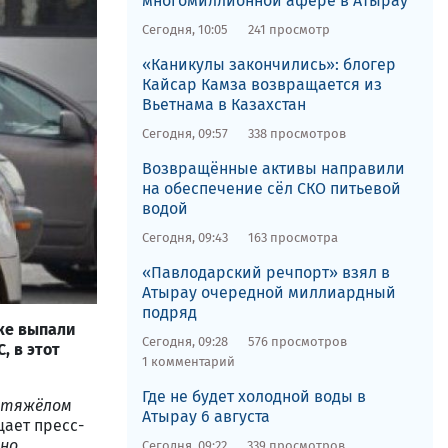
многомиллионной афере в Атырау
Сегодня, 10:05
241 просмотр
«Каникулы закончились»: блогер
Кайсар Камза возвращается из
Вьетнама в Казахстан
Сегодня, 09:57
338 просмотров
Возвращённые активы направили
на обеспечение сёл СКО питьевой
водой
Сегодня, 09:43
163 просмотра
​«Павлодарский речпорт» взял в
Атырау очередной миллиардный
подряд
ке выпали
Сегодня, 09:28
576 просмотров
, в
этот
1 комментарий
Где не будет холодной воды в
 тяжёлом
Атырау 6 августа
щает пресс-
сно
Сегодня, 09:22
339 просмотров