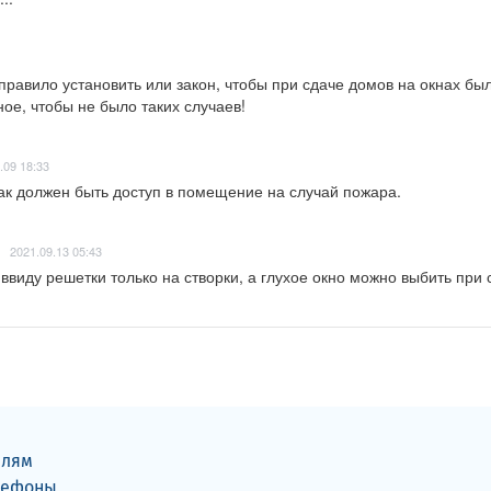
равило установить или закон, чтобы при сдаче домов на окнах был
ое, чтобы не было таких случаев!
.09 18:33
как должен быть доступ в помещение на случай пожара.
2021.09.13 05:43
ввиду решетки только на створки, а глухое окно можно выбить при с
елям
лефоны