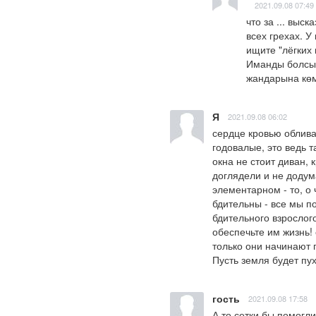
2021.09.08 07:49
что за ... выс
всех грехах. У
ищите "лёгких 
Иманды болсын
жандарына көм
Я
2021.09.08 06:02
сердце кровью обливае
годовалые, это ведь т
окна не стоит диван, 
доглядели и не додум
элементарном - то, о
бдительны - все мы по
бдительного взрослого
обеспечьте им жизнь!
только они начинают п
Пусть земля будет пухо
гость
2021.09.08 17:58
А то сетки бы помогли.