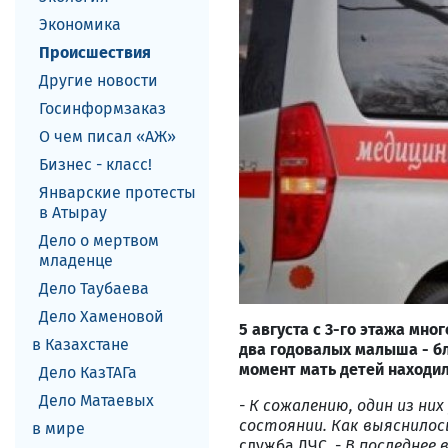
Экономика
Происшествия
Другие новости
Госинформзаказ
О чем писал «АЖ»
Бизнес - класс!
Январские протесты
в Атырау
Дело о мертвом
младенце
Дело Таубаева
Дело Хаменовой
5 августа с 3
-го
этажа мног
в Казахстане
дв
а
годовалых малыш
а
- б
момент м
ать детей находил
Дело КазТАГа
Дело Матаевых
- К сожалению, один из них
состоянии.
Как выяснилос
в мире
служба ДЧС. -
В последнее 