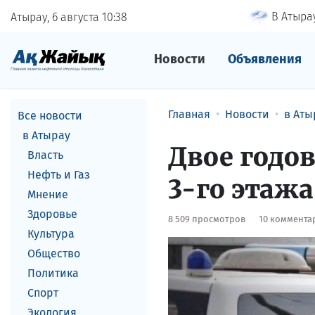
В Атырау
Атырау, 6 августа
10
38
Новости
Объявления
Главная
Новости
в Аты
Все новости
в Атырау
Двое годо
Власть
Нефть и Газ
3-го этажа
Мнение
Здоровье
8 509 просмотров
10 коммента
Культура
Общество
Политика
Спорт
Экология