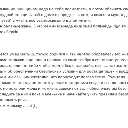
казывание, женщинам надо на себя посмотреть, а потом обвинять св
 мудрой женщины всё в доме в порядке - и дом, и семья, и муж, и дет
путей" в жизни, всё взаимосвязано в этой жизни.

 баланың жаны. Әкесімен анасынада енді оңай болмайды бұл өмір
ек берсін
тся умер малыш, только родился и так нелепо оборвалась его жизнь
акие малыши еще, они и на окно-то сами взобраться не смогут, если
кровать или что-либо чтобы можно было вскорабкаться..... как жалко
али об обеспечении безопасных условий для роста детишек и врод
 чем мы слышим ежегодно, что происходит повсеместно. Родители, б
нимаем, что мы не можем уследить за детьми везде и всегда пока о
, но пока они малы и их жизнь зависит от вас - обеспечьте им безоп
 следите за ними пока маленькие и начинайте учить правилам безоп
онимать речь... 

м малышу ..... :((((
..