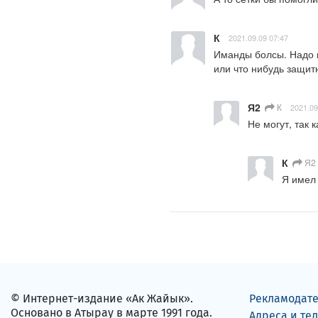
К
2021.09.09 07:47
Иманды болсы. Надо п
или что нибудь защитн
Я2
К
2021.09
Не могут, так 
К
Я2
Я имел 
© Интернет-издание «Ак Жайык».
Рекламодат
Основано в Атырау в марте 1991 года.
Адреса и те