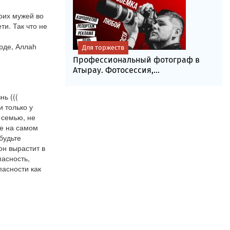
оих мужей во 
и. Так что не 
де, Аллаһ 
Для торжеств
Профессиональный фотограф в
Атырау. Фотосессия,...
 ((( 
 только у 
 семью, не 
е на самом 
удьте 
н вырастит в 
асность, 
асности как 