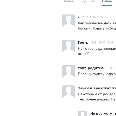
Новые
Лучшие
Ранее
-
2021.09.07 16:45
Как годовалые дети в
болсын! Родители бу
Гость
2021.09.07 18:01
Ну че господа проекти
окна ?
тоже родитель
2021.
Папашу судить надо з
Зачем в высотках ж
Некоторым отцам вооб
Тем более нашим. Нет 
Не все могут