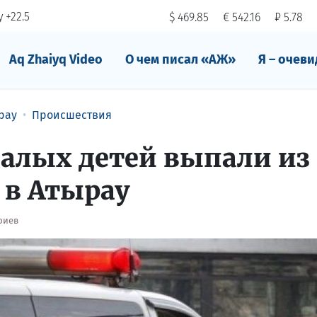
 +22.5
$ 469.85
€ 542.16
₽ 5.78
Aq Zhaiyq Video
О чем писал «АЖ»
Я – очеви
рау
Происшествия
валых детей выпали из
 в Атырау
риев