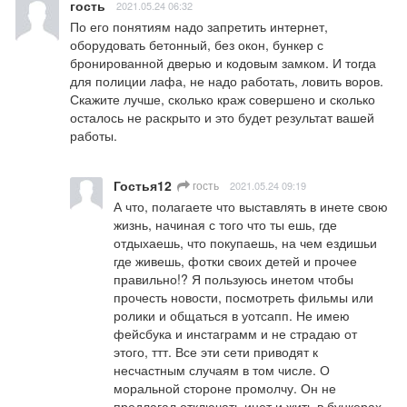
гость
2021.05.24 06:32
По его понятиям надо запретить интернет, 
оборудовать бетонный, без окон, бункер с 
бронированной дверью и кодовым замком. И тогда 
для полиции лафа, не надо работать, ловить воров. 
Скажите лучше, сколько краж совершено и сколько 
осталось не раскрыто и это будет результат вашей 
работы.
Гостья12
гость
2021.05.24 09:19
А что, полагаете что выставлять в инете свою 
жизнь, начиная с того что ты ешь, где 
отдыхаешь, что покупаешь, на чем ездишьи 
где живешь, фотки своих детей и прочее 
правильно!? Я пользуюсь инетом чтобы 
прочесть новости, посмотреть фильмы или 
ролики и общаться в уотсапп. Не имею 
фейсбука и инстаграмм и не страдаю от 
этого, ттт. Все эти сети приводят к 
несчастным случаям в том числе. О 
моральной стороне промолчу. Он не 
предлагал отключать инет и жить в бункерах, 