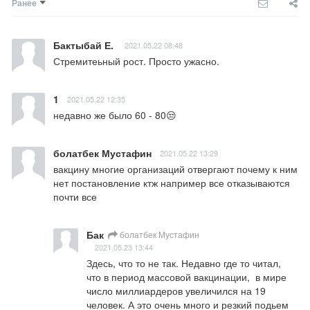
Ранее
Бактыбай Е.
2021.05.22 08:48
Стремитеьный рост. Просто ужасно.
1
2021.05.22 12:35
недавно же было 60 - 80😒
болатбек Мустафин
2021.05.22 13:29
вакцину многие организаций отвергают почему к ним 
нет постановление ктж например все отказываются 
почти все
Бак
болатбек Мустафин
2021.05.23 13:44
Здесь, что то не так. Недавно где то читал,  
что в период массовой вакцинации,  в мире 
число миллиардеров увеличился на 19 
человек. А это очень много и резкий подьем 