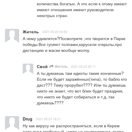
количества богатых. А что если к этому имеют 
имеют отношения имеют руководители 
некотрых стран.
Житель
2021.05.23 04:53
А чему удивлятся?Посмотрите ,что творится в Парке 
победы.Все гуояют толпами,карусели открыты,про 
дистанцию и маски вообще молчу.
Свой
Житель
2021.05.23 20:11
А ты думаешь там идиоты такие конченные? 
Если не будет заражённых(типа), то бабло кто 
даст??? Тему прорубил???? Или ты думаешь 
никто не знает, что вот блин будет праздник, 
что никто не будет собираться и т.д..так 
думаешь????
Drug
2021.05.23 16:21
Ну как вирусу не распространяться, если в Керем 
парк вход свободный, никто не контролирует, толпа 