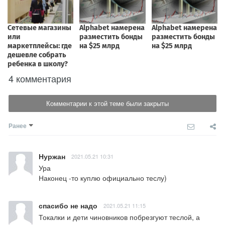
4 комментария
Комментарии к этой теме были закрыты
Ранее
Нуржан
2021.05.21 10:31
Ура 

Наконец -то куплю официально теслу)
спасибо не надо
2021.05.21 11:15
Токалки и дети чиновников побрезгуют теслой, а 