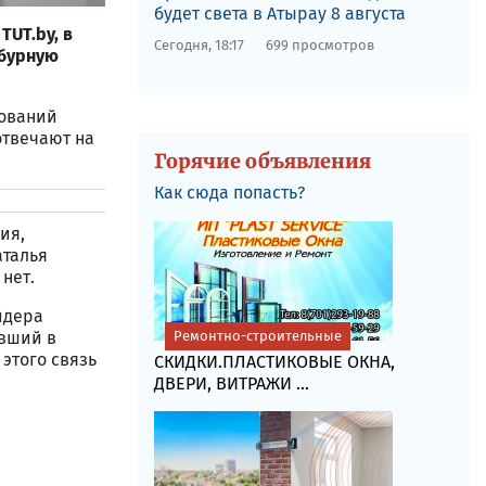
будет света в Атырау 8 августа
TUT.by, в
Сегодня, 18:17
699 просмотров
мбурную
дований
отвечают на
Горячие объявления
Как сюда попасть?
ия,
аталья
нет.
йдера
авший в
Ремонтно-строительные
этого связь
СКИДКИ.ПЛАСТИКОВЫЕ ОКНА,
ДВЕРИ, ВИТРАЖИ ...