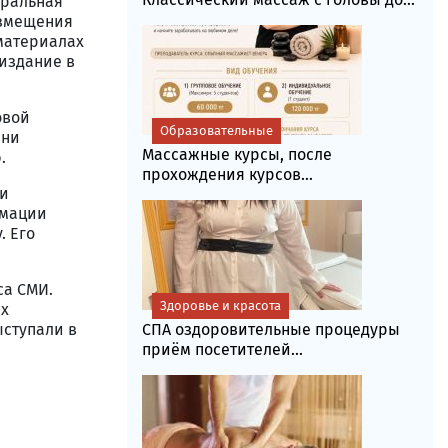
еральная
азмещения
материалах
издание в
овой
Образовательные
ени
Массажные курсы, после
.
прохождения курсов...
 и
рмации
. Его
са СМИ.
Здоровье и красота
ых
ыступали в
СПА оздоровительные процедуры
приём посетителей...