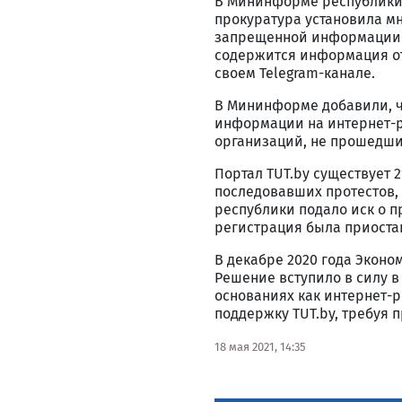
В Мининформе республики 
прокуратура установила м
запрещенной информации в
содержится информация от
своем Telegram-канале.
В Мининформе добавили, чт
информации на интернет-
организаций, не прошедши
Портал TUT.by существует 2
последовавших протестов,
республики подало иск о п
регистрация была приоста
В декабре 2020 года Эконо
Решение вступило в силу в
основаниях как интернет-р
поддержку TUT.by, требуя 
18 мая 2021, 14:35