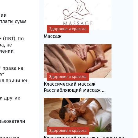
нии
уплаты сумм
Здоровье и красота
Массаж
 (ПВТ). По
а, не
влении
" права на
А"
Здоровье и красота
был причинен
Классический массаж
Расслабляющий массаж ...
и другие
льзователи
Здоровье и красота
Классический массаж с головы до...