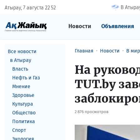
В Атырау
Атырау, 7 августа
22
:
52
Новости
Объявления
Главная
Новости
В ми
Все новости
в Атырау
На руково
Власть
Нефть и Газ
TUT.by зав
Мнение
заблокиро
Здоровье
Культура
2 876 просмотров
Общество
Политика
Спорт
Экология