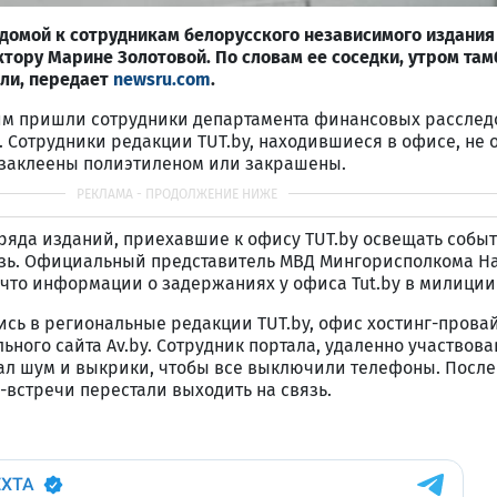
домой к сотрудникам белорусского независимого издания 
ктору Марине Золотовой. По словам ее соседки, утром та
ли, передает
newsru.com
.
ним пришли сотрудники департамента финансовых рассле
). Сотрудники редакции TUT.by, находившиеся в офисе, не 
 заклеены полиэтиленом или закрашены.
яда изданий, приехавшие к офису TUT.by освещать событ
язь. Официальный представитель МВД Мингорисполкома Н
, что информации о задержаниях у офиса Tut.by в милиции 
ись в региональные редакции TUT.by, офис хостинг-прова
льного сайта Av.by. Сотрудник портала, удаленно участвов
ал шум и выкрики, чтобы все выключили телефоны. После 
-встречи перестали выходить на связь.