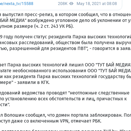
 выпустил пресс-релиз, в котором сообщил, что в отноше
БАЙ МЕДИА" возбуждено уголовное дело об уклонении от 
пном размере (ч. 2 ст. 243 УК РБ).
9 году получен статус резидента Парка высоких технологий
нсовых расследований, обществом была получена выручк
ью, разрешенной для резидентов ПВТ", - говорится в зая
вет Парка высоких технологий лишил ООО "ТУТ БАЙ МЕДИА
льтате необоснованного использования ООО "ТУТ БАЙ МЕДИ
и как резидента Парка высоких технологий государству 
мере" - заявили в КГК.
дований ведомства проводят "неотложные следственные 
о установлению всех обстоятельств и лиц, причастных к
сти".
лл Волошин сообщил, что домен портала заблокирован. По
доступ даже со включенным VPN, отмечает РБК.