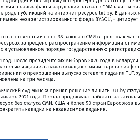
подтвердили блокировку интернет-ресурсов TUT.bу. "Ген
ногочисленные факты нарушений закона о СМИ в части р
 ряде публикаций на интернет-ресурсе tut.bу. В данных 
 имени незарегистрированного фонда BYSOL", - цитирует 
о в соответствии со ст. 38 закона о СМИ в средствах масс
ресурсах запрещено распространение информации от им
х в установленном порядке государственную регистрацию
1 год. После президентских выборов 2020 года в Беларуси
 которые издание активно освещало, министерство инфо
ризнании о прекращении выпуска сетевого издания TUT.by
новлена на три месяца.
мический суд Минска принял решение лишить TUT.by стату
 январе 2021 года. Портал продолжает работать на законн
есурс без статуса СМИ. США и более 50 стран Евросоюза в
прекратить нападки на независимое издание.