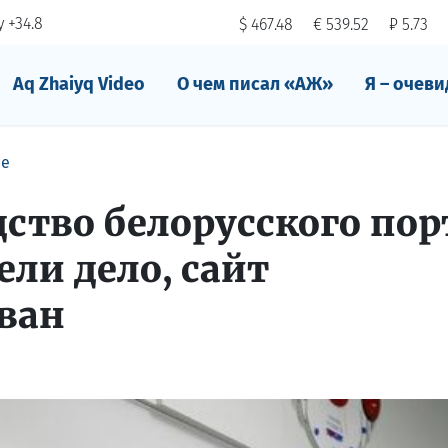
 +34.8
$ 467.48
€ 539.52
₽ 5.73
Aq Zhaiyq Video
О чем писал «АЖ»
Я – очеви
ре
дство белорусского пор
ели дело, сайт
ван