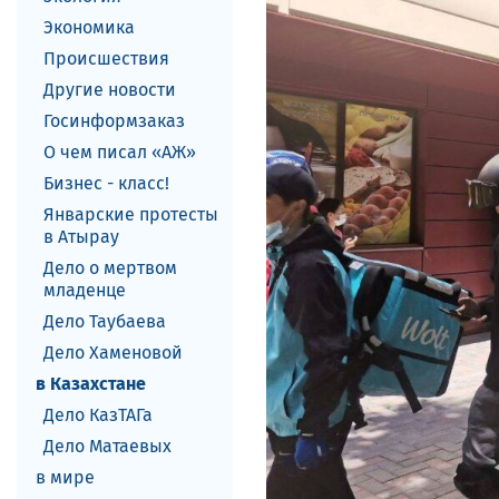
Экономика
Происшествия
Другие новости
Госинформзаказ
О чем писал «АЖ»
Бизнес - класс!
Январские протесты
в Атырау
Дело о мертвом
младенце
Дело Таубаева
Дело Хаменовой
в Казахстане
Дело КазТАГа
Дело Матаевых
в мире