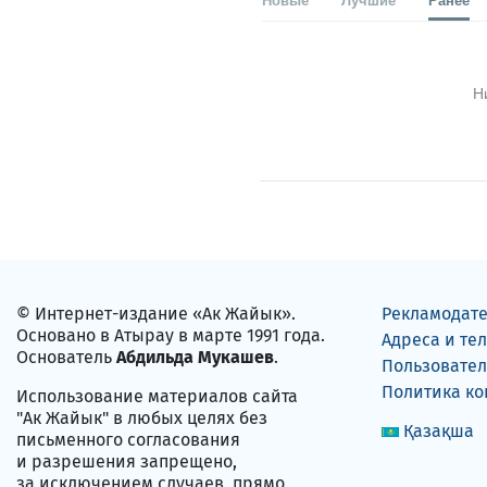
Н
© Интернет-издание «Ак Жайык».
Рекламодат
Основано в Атырау в марте 1991 года.
Адреса и те
Основатель
Абдильда Мукашев
.
Пользовател
Политика к
Использование материалов сайта
"Ак Жайык" в любых целях без
Қазақша
письменного согласования
и разрешения запрещено,
за исключением случаев, прямо