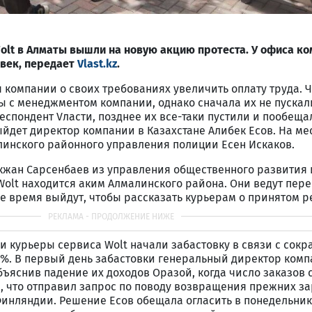
Wolt в Алматы вышли на новую акцию протеста. У офиса к
овек, передает
Vlast.kz
.
омпании о своих требованиях увеличить оплату труда. Ч
ы с менеджментом компании, однако сначала их не пускал
еспондент Vласти, позднее их все-таки пустили и пообещал
дет директор компании в Казахстане Алибек Есов. На ме
линского районного управления полиции Есен Искаков.
жан Сарсенбаев из управления общественного развития и
olt находится аким Алмалинского района. Они ведут пер
 время выйдут, чтобы рассказать курьерам о принятом 
и курьеры сервиса Wolt начали забастовку в связи с сок
0%. В первый день забастовки генеральный директор ком
объяснив падение их доходов Оразой, когда число заказов 
л, что отправил запрос по поводу возвращения прежних з
Финляндии. Решение Есов обещала огласить в понедельник,