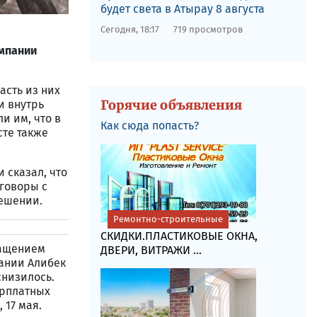
будет света в Атырау 8 августа
Сегодня, 18:17
719 просмотров
омпании
асть из них
Горячие объявления
и внутрь
и им, что в
Как сюда попасть?
сте также
 сказал, что
еговоры с
решении.
Ремонтно-строительные
СКИДКИ.ПЛАСТИКОВЫЕ ОКНА,
ращением
ДВЕРИ, ВИТРАЖИ ...
пании Алибек
снизилось.
арплатных
 17 мая.