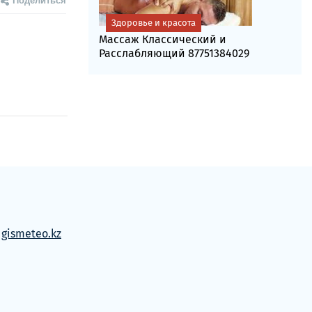
Здоровье и красота
Массаж Классический и
Расслабляющий 87751384029
м
gismeteo.kz