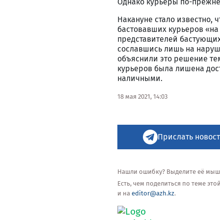
Однако курьеры по-прежне
Накануне стало известно, 
бастовавших курьеров «на 
представителей бастующих.
сославшись лишь на наруше
объяснили это решение тем
курьеров была лишена дост
наличными.
18 мая 2021, 14:03
Прислать новост
Нашли ошибку? Выделите её мышью
Есть, чем поделиться по теме эт
и на
editor@azh.kz
.