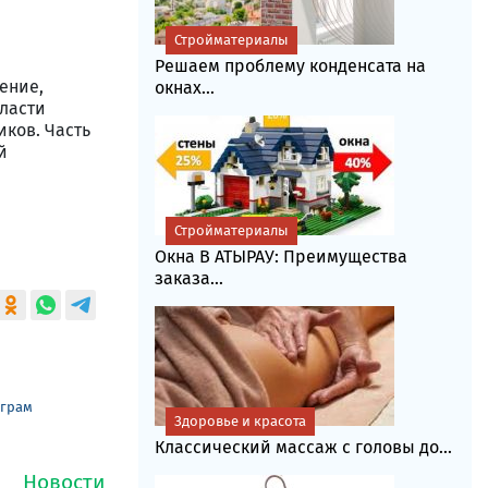
Стройматериалы
Решаем проблему конденсата на
ение,
окнах...
Vласти
иков. Часть
й
Стройматериалы
Окна В АТЫРАУ: Преимущества
заказа...
еграм
Здоровье и красота
Классический массаж с головы до...