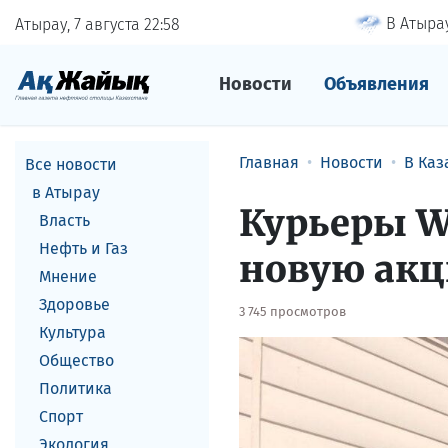
В Атырау
Атырау, 7 августа
22
58
Новости
Объявления
Главная
Новости
В Каз
Все новости
в Атырау
Курьеры W
Власть
Нефть и Газ
новую акц
Мнение
Здоровье
3 745 просмотров
Культура
Общество
Политика
Спорт
Экология