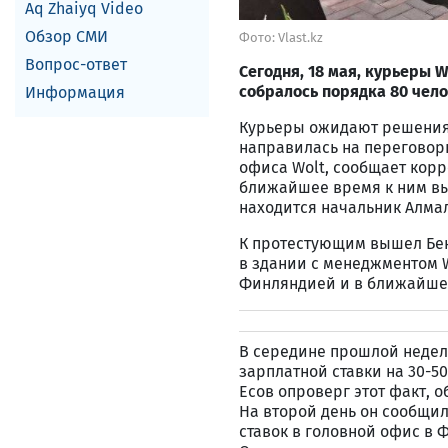
Aq Zhaiyq Video
Обзор СМИ
Фото: Vlast.kz
Вопрос-ответ
Сегодня, 18 мая, курьеры 
собралось порядка 80 чел
Информация
Курьеры ожидают решения к
направилась на переговор
офиса Wolt, сообщает корр
ближайшее время к ним вый
находится начальник Алма
К протестующим вышел Бек
в здании с менеджментом W
Финляндией и в ближайшее
В середине прошлой недел
зарплатной ставки на 30-5
Есов опроверг этот факт, 
На второй день он сообщи
ставок в головной офис в 