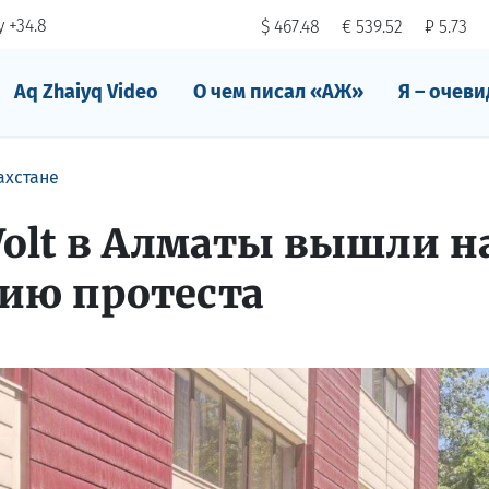
 +34.8
$ 467.48
€ 539.52
₽ 5.73
Aq Zhaiyq Video
О чем писал «АЖ»
Я – очеви
ахстане
olt в Алматы вышли н
ию протеста