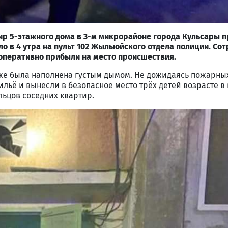
тир 5-этажного дома в 3-м микрорайоне города Кульсары 
о в 4 утра на пульт 102 Жылыойского отдела полиции. Со
оперативно прибыли на место происшествия.
уже была наполнена густым дымом. Не дожидаясь пожарных
льё и вынесли в безопасное место трёх детей возрасте в в
ильцов соседних квартир.