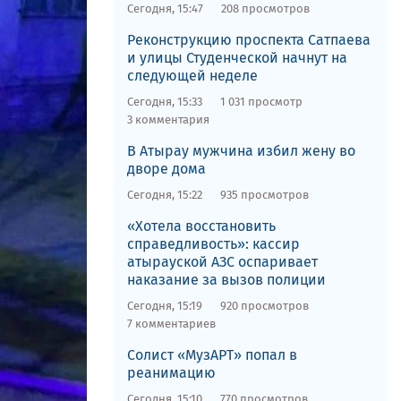
Сегодня, 15:47
208 просмотров
Реконструкцию проспекта Сатпаева
и улицы Студенческой начнут на
следующей неделе
Сегодня, 15:33
1 031 просмотр
3 комментария
​В Атырау мужчина избил жену во
дворе дома
Сегодня, 15:22
935 просмотров
​«Хотела восстановить
справедливость»: кассир
атырауской АЗС оспаривает
наказание за вызов полиции
Сегодня, 15:19
920 просмотров
7 комментариев
Солист «МузАРТ» попал в
реанимацию
Сегодня, 15:10
770 просмотров