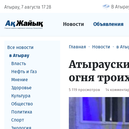
В Атырау
Атырау, 7 августа
17
28
Новости
Объявления
Главная
Новости
в Аты
Все новости
в Атырау
Атырауски
Власть
Нефть и Газ
огня трои
Мнение
Здоровье
5 119 просмотров
14 коммента
Культура
Общество
Политика
Спорт
Экология