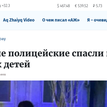
 +32.3
$ 467.48
€ 539.52
₽ 5.73
Aq Zhaiyq Video
О чем писал «АЖ»
Я – очеви
рау
е полицейские cпасли 
х детей
риев