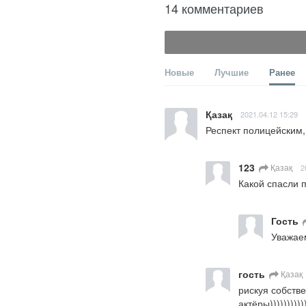
14 комментариев
Новые
Лучшие
Ранее
Қазақ
2021.04.12 15:29
Респект полицейским,
123
Қазақ
2
Какой спасли 
Гость
Уважае
гость
Қазақ
рискуя собстве
актёры)))))))))))