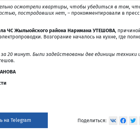
ьно осмотрели квартиры, чтобы убедиться в том, что
частью, пострадавших нет
, – прокомментировали в прес
ела ЧС Жылыойского района Наримана УТЕШОВА
, причино
электропроводки. Возгорание началось на кухне, где полн
за 20 минут. Были задействованы две единицы техники 
Утешов.
ЖАНОВА
сти
ь на Telegram
Поделиться: