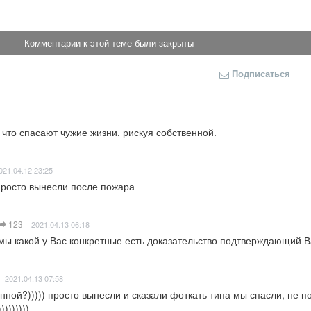
Комментарии к этой теме были закрыты
Подписаться
 что спасают чужие жизни, рискуя собственной.
021.04.12 23:25
просто вынесли после пожара
123
2021.04.13 06:18
мы какой у Вас конкретные есть доказательство подтверждающий 
2021.04.13 07:58
нной?))))) просто вынесли и сказали фоткать типа мы спасли, не по
))))))))