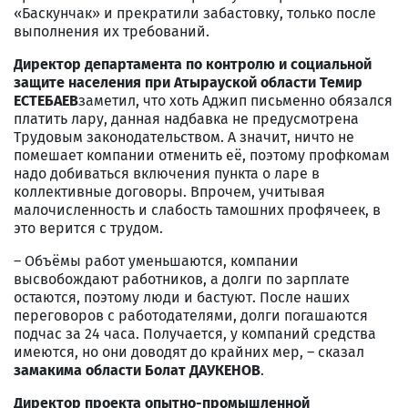
«Баскунчак» и прекратили забастовку, только после
выполнения их требований.
Директор департамента по контролю и социальной
защите населения при Атырауской области Темир
ЕСТЕБАЕВ
заметил, что хоть Аджип письменно обязался
платить лару, данная надбавка не предусмотрена
Трудовым законодательством. А значит, ничто не
помешает компании отменить её, поэтому профкомам
надо добиваться включения пункта о ларе в
коллективные договоры. Впрочем, учитывая
малочисленность и слабость тамошних профячеек, в
это верится с трудом.
– Объёмы работ уменьшаются, компании
высвобождают работников, а долги по зарплате
остаются, поэтому люди и бастуют. После наших
переговоров с работодателями, долги погашаются
подчас за 24 часа. Получается, у компаний средства
имеются, но они доводят до крайних мер, – сказал
замакима области Болат ДАУКЕНОВ
.
Директор проекта опытно-промышленной