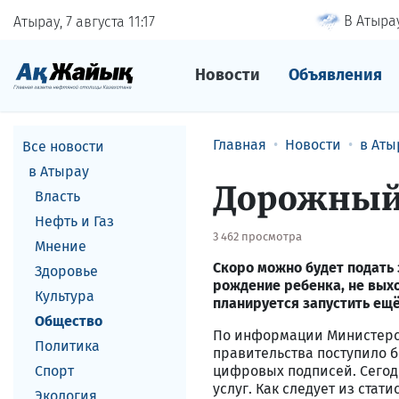
В Атырау
Атырау, 7 августа
11
17
Новости
Объявления
Главная
Новости
в Аты
Все новости
в Атырау
Дорожный 
Власть
Нефть и Газ
3 462 просмотра
Мнение
Скоро можно будет подать 
Здоровье
рождение ребенка, не выхо
Культура
планируется запустить ещё
Общество
По информации Министерст
Политика
правительства поступило б
Спорт
цифровых подписей. Сегод
услуг. Как следует из стат
Экология