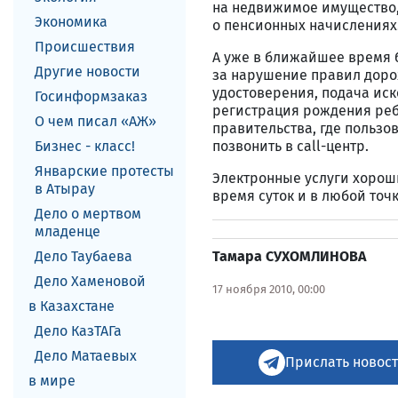
на недвижимое имущество,
Экономика
о пенсионных начислениях
Происшествия
А уже в ближайшее время 
Другие новости
за нарушение правил доро
удостоверения, подача иск
Госинформзаказ
регистрация рождения ребе
О чем писал «АЖ»
правительства, где пользо
Бизнес - класс!
позвонить в call-центр.
Январские протесты
Электронные услуги хороши
в Атырау
время суток и в любой точ
Дело о мертвом
младенце
Дело Таубаева
Тамара СУХОМЛИНОВА
Дело Хаменовой
17 ноября 2010, 00:00
в Казахстане
Дело КазТАГа
Дело Матаевых
Прислать новост
в мире