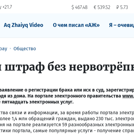
 +21.7
$ 467.48
€ 539.52
₽ 5.73
Aq Zhaiyq Video
О чем писал «АЖ»
Я – очеви
рау
Общество
штраф без нервотрёп
заявление о регистрации брака или иск в суд, зарегистри
дя из дома. На портале электронного правительства
www.
 пятнадцать электронных услуг.
ва связи и информации, за время работы портала элект
олее 1,4 млн обращений граждан, выдано 230 тыс. электр
ня на портале реализуется 59 разнообразных электронных
истики портала, самые популярные услуги - получение спра