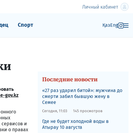
Личный кабинет
дец
Спорт
Қаз
Eng
ки
Последние новости
ровать
​«27 раз ударил битой»: мужчина до
e-gov.kz
смерти забил бывшую жену в
Семее
Сегодня, 11:03
145 просмотров
ронного
онных
Где не будет холодной воды в
 сервисов и
Атырау 10 августа
вки о правах