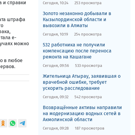
а и справки
Сегодня, 10:24
253 просмотра
Золото незаконно добывали в
ата штрафа
Кызылординской области и
го
вывозили в Алматы
рака,
Сегодня, 10:19
254 просмотра
тала е-
лучаях можно
532 работника не получили
компенсацию после переноса
ремонта на Кашагане
но в любое
Сегодня, 09:56
533 просмотра
нервов.
​Жительница Атырау, заявившая о
врачебной ошибке, требует
ускорить расследование
Сегодня, 09:32
542 просмотра
Возвращённые активы направили
на модернизацию водных сетей в
Акмолинской области
Сегодня, 09:28
187 просмотров