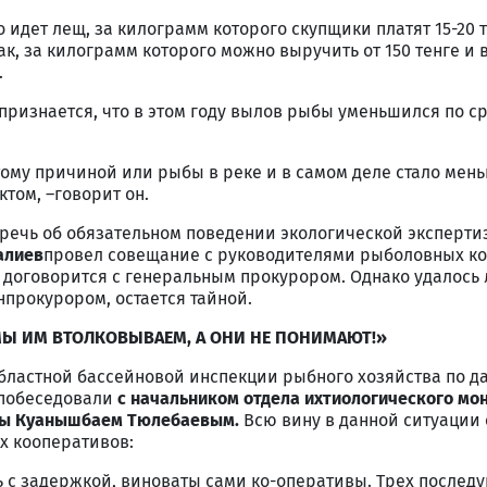
 идет лещ, за килограмм которого скупщики платят 15-20 т
к, за килограмм которого можно выручить от 150 тенге и 
.
признается, что в этом году вылов рыбы уменьшился по с
ому причиной или рыбы в реке и в самом деле стало мень
ктом, –говорит он.
а речь об обязательном поведении экологической эксперти
алиев
провел совещание с руководителями рыболовных ко
н договорится с генеральным прокурором. Однако удалось 
нпрокурором, остается тайной.
Ы ИМ ВТОЛКОВЫВАЕМ, А ОНИ НЕ ПОНИМАЮТ!»
ластной бассейновой инспекции рыбного хозяйства по д
 побеседовали
с начальником отдела ихтиологического мо
бы Куанышбаем Тюлебаевым.
Всю вину в данной ситуации 
х кооперативов:
сь с задержкой, виноваты сами ко-оперативы. Трех послед