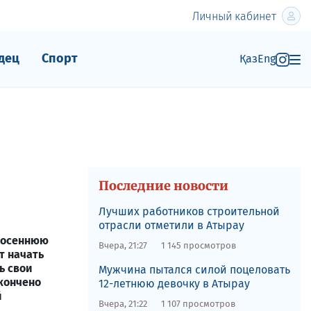
Личный кабинет
дец
Спорт
Қаз
Eng
Последние новости
Лучших работников строительной
отрасли отметили в Атырау
и осеннюю
Вчера, 21:27
1 145 просмотров
т начать
ь свои
Мужчина пытался силой поцеловать
акончено
12-летнюю девочку в Атырау
й
Вчера, 21:22
1 107 просмотров