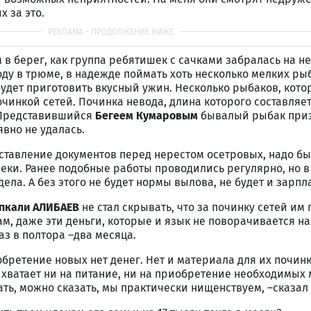
х за это.
 в берег, как группа ребятишек с сачками забралась на не
у в трюме, в надежде поймать хоть несколько мелких ры
удет приготовить вкусный ужин. Несколько рыбаков, кот
очинкой сетей. Починка невода, длина которого составляет
 Представившийся
Бегеем Кумаровым
бывалый рыбак приз
вно не удалась.
ставление документов перед нерестом осетровых, надо б
реки. Ранее подобные работы проводились регулярно, но в
дела. А без этого не будет нормы вылова, не будет и зарпл
пкали АЛИБАЕВ
не стал скрывать, что за починку сетей им 
вам, даже эти деньги, которые и язык не поворачивается н
аз в полтора –два месяца.
обретение новых нет денег. Нет и материала для их починк
 хватает ни на питание, ни на приобретение необходимых
ать, можно сказать, мы практически нищенствуем, –сказал 