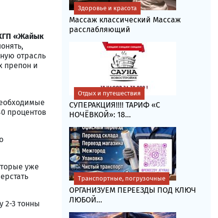
Здоровье и красота
Массаж классический Массаж
расслабляющий
 КГП «Жайык
онять,
ную отрасль
х препон и
Отдых и путешествия
 необходимые
СУПЕРАКЦИЯ!!!! ТАРИФ «C
40 процентов
НОЧЁВКОЙ»: 18...
о
оторые уже
верстать
Транспортные, погрузочные
ОРГАНИЗУЕМ ПЕРЕЕЗДЫ ПОД КЛЮЧ
ЛЮБОЙ...
у 2-3 тонны