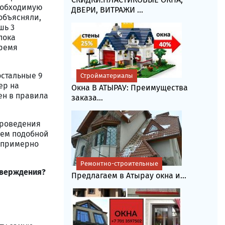
еобходимую
ДВЕРИ, ВИТРАЖИ ...
объясняли,
шь 3
пока
время
остальные 9
Стройматериалы
ер на
Окна В АТЫРАУ: Преимущества
ен в правила
заказа...
проведения
ием подобной
т примерно
Ремонтно-строительные
утверждения?
Предлагаем в Атырау окна и...