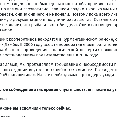
ны месяцев вполне было достаточно, чтобы произвести н
 Но все они спохватились слишком поздно. Сколько мы ни 
вести, они так ничего и не поняли. Поэтому пока всего ли
димую документацию и получили разрешение. Остальные 
е не значит, что рыбаки сидят без дела. Они в настоящее 
 море.
цких кооперативов находятся в Курмангазинском районе, 
х Дамбы. В 2006 году все эти кооперативы выиграли тенд
. А вопрос проведения экологической экспертизы включ
 постановлением правительства ещё в 2004 году.
правилами, мы предъявляем требование о необходимости 
 при создании внутреннего рыбного хозяйства. Проведен
О «Экоаналитика». На все необходимые процедуры уходи
огое соблюдение этих правил спустя шесть лет после их 
она.
законе вы вспомнили только сейчас.