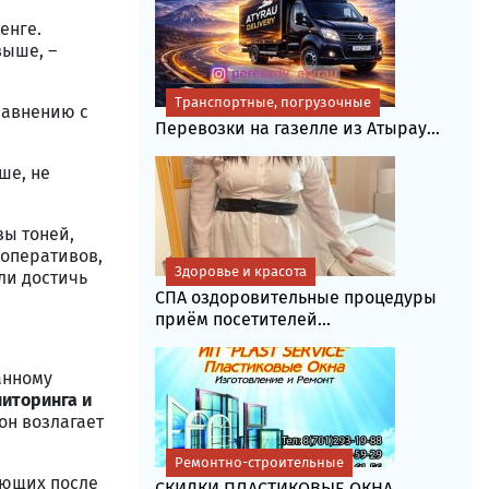
енге.
выше, –
Транспортные, погрузочные
равнению с
Перевозки на газелле из Атырау...
ше, не
зы тоней,
оперативов,
Здоровье и красота
ли достичь
СПА оздоровительные процедуры
приём посетителей...
анному
ниторинга и
он возлагает
Ремонтно-строительные
ующих после
СКИДКИ.ПЛАСТИКОВЫЕ ОКНА,