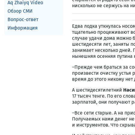
Aq Zhaiyq Video
нисколько не сержусь на ни
Обзор СМИ
Вопрос-ответ
Едва лодка уткнулась носом
Информация
тщательно процеживают вод
случае удачи дома можно б
шестидесяти лет, заняты п
занимает несколько дней.
нынешняя осенняя путина я
–Прежде чем браться за со
произвести очистку устья 
время до этого никому нет 
А шестидесятилетний
Наси
17 тысяч тенге. По его сло
зарплатой, они получают р
–Все сети старые. А на при
Получаемых нами денег не
и инструментов. Что скрыв