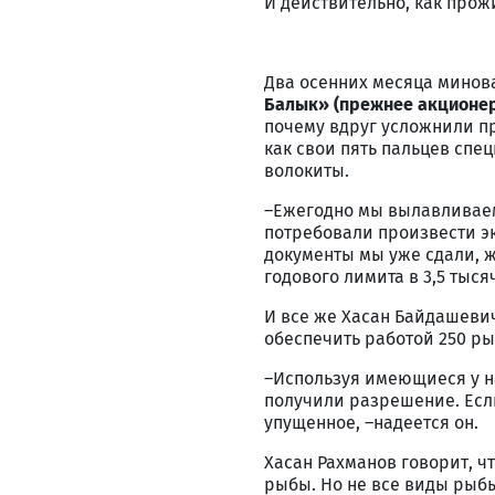
И действительно, как прожи
Два осенних месяца минова
Балык» (прежнее акционе
почему вдруг усложнили 
как свои пять пальцев спе
волокиты.
–Ежегодно мы вылавливаем
потребовали произвести эк
документы мы уже сдали, ж
годового лимита в 3,5 тыся
И все же Хасан Байдашевич
обеспечить работой 250 ры
–Используя имеющиеся у н
получили разрешение. Если
упущенное, –надеется он.
Хасан Рахманов говорит, чт
рыбы. Но не все виды рыб