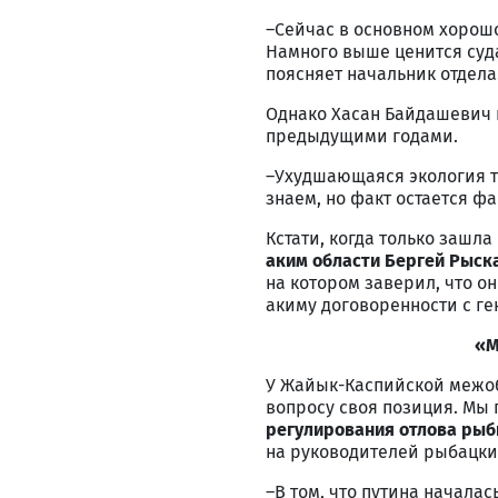
–Сейчас в основном хорошо
Намного выше ценится суда
поясняет начальник отдела
Однако Хасан Байдашевич 
предыдущими годами.
–Ухудшающаяся экология т
знаем, но факт остается фа
Кстати, когда только зашл
аким области Бергей Рыск
на котором заверил, что о
акиму договоренности с ге
«М
У Жайык-Каспийской межоб
вопросу своя позиция. Мы
регулирования отлова ры
на руководителей рыбацки
–В том, что путина начала