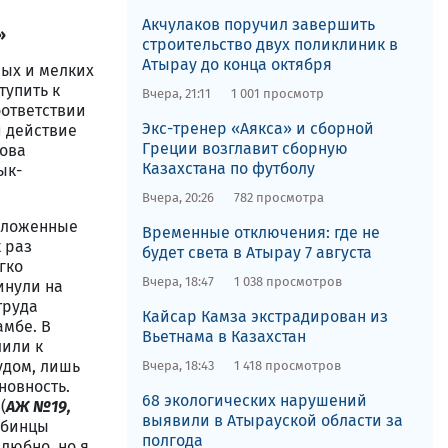
Акчулаков поручил завершить
»
строительство двух поликлиник в
Атырау до конца октября
ных и мелких
тупить к
Вчера, 21:11
1 001 просмотр
оответствии
Экс-тренер «Аякса» и сборной
и действие
Греции возглавит сборную
лова
Казахстана по футболу
ык-
Вчера, 20:26
782 просмотра
положенные
Временные отключения: где не
 раз
будет света в Атырау 7 августа
гко
Вчера, 18:47
1 038 просмотров
инули на
труда
Кайсар Камза экстрадирован из
амбе. В
Вьетнама в Казахстан
лили к
удом, лишь
Вчера, 18:43
1 418 просмотров
новность.
68 экологических нарушений
(
АЖ №19,
выявили в Атырауской области за
мбинцы
полгода
любно, но я