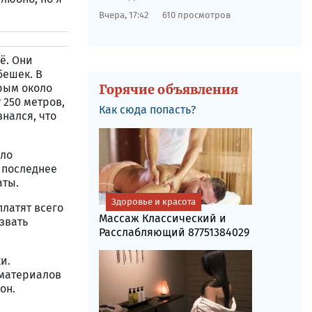
Вчера, 17:42
610 просмотров
ё. Они
бешек. В
орым около
Горячие объявления
 250 метров,
Как сюда попасть?
нался, что
ыло
 последнее
аты.
Здоровье и красота
платят всего
Массаж Классический и
азвать
Расслабляющий 87751384029
и.
 материалов
он.