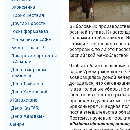
Экономика
Происшествия
Другие новости
рыболовных производственн
Госинформзаказ
осенней путине. К настоящ
с новыми требованиями. Ни
О чем писал «АЖ»
громкие заявления генера
Бизнес - класс!
осетровых, то ли это посл
Каспийской межобластной 
Январские протесты
в Атырау
Чтобы поближе ознакомить
Дело о мертвом
вдоль Урала рыбацкие села
младенце
возвращалась домой вечер
догадаться, что сегодняшн
Дело Таубаева
глаза головные уборы, прик
Дело Хаменовой
сделать из простого рыбак
в Казахстане
прошлом году двоих местны
браконьерам, и водная пол
Дело КазТАГа
после вмешательства облас
Дело Матаевых
Поэтому, наученые горьким
«Рыбаки обвиняют, полиц
в мире
стараются оградить себя о