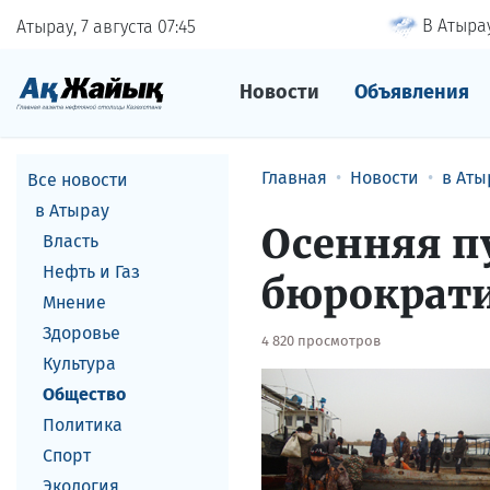
В Атырау
Атырау, 7 августа
07
45
Новости
Объявления
Главная
Новости
в Аты
Все новости
в Атырау
Осенняя п
Власть
Нефть и Газ
бюрократи
Мнение
Здоровье
4 820 просмотров
Культура
Общество
Политика
Спорт
Экология