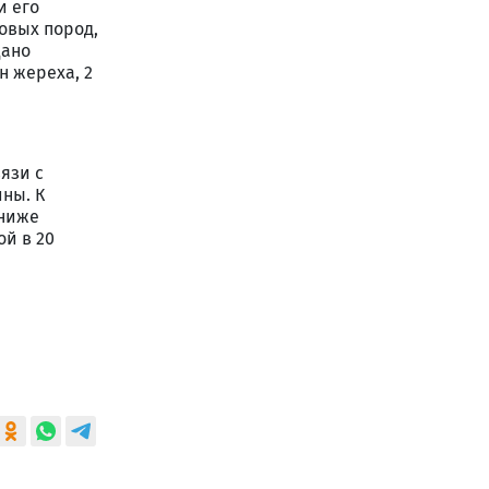
и его
овых пород,
дано
н жереха, 2
язи с
ны. К
 ниже
ой в 20