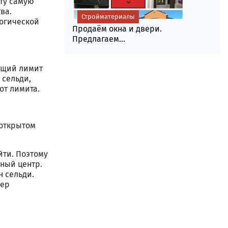
эту самую
ва.
Стройматериалы
логической
Продаём окна и двери.
Предлагаем...
общий лимит
 сельди,
от лимита.
 открытом
йти. Поэтому
чный центр.
н сельди.
тер