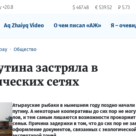
 +20.8
$ 467.48
€ 539.52
₽ 5.73
Aq Zhaiyq Video
О чем писал «АЖ»
Я – очеви
рау
Общество
утина застряла в
ческих сетях
Атырауские рыбаки в нынешнем году поздно начал
путину. А некоторые кооперативы до сих пор не могу
лов, и тем самым лишаются возможности прокормит
семьи. Причина задержки в том, что до сих пор не з
оформление документов, связанных с экологическо
экспертизой тоней.