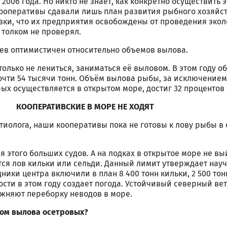
 2006 года. Но никто не знает, как конкретно осуществить 
кооперативы сдавали лишь план развития рыбного хозяйст
вки, что их предприятия освобождены от проведения эко
 толком не проверял.
в оптимистичен относительно объемов вылова.
только не лениться, заниматься её выловом. В этом году 
чти 54 тысячи тонн. Объём вылова рыбы, за исключением
рых осуществляется в открытом море, достиг 32 процентов 
КООПЕРАТИВСКИЕ В МОРЕ НЕ ХОДЯТ
тиолога, наши кооперативы пока не готовы к лову рыбы в
я этого больших судов. А на лодках в открытое море не вы
тся лов кильки или сельди. Данный лимит утверждает нау
ники центра включили в план 8 400 тонн кильки, 2 500 тон
ости в этом году создает погода. Устойчивый северный ве
жняют переборку неводов в море.
аном вылова осетровых?