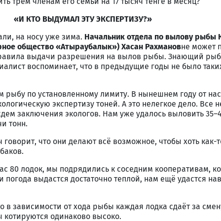
ть трем членам его семьи на 17 тысяч тенге в месяц?
«И КТО ВЫДУМАЛ ЭТУ ЭКСПЕРТИЗУ?»
ли, на носу уже зима.
Начальник отдела по вылову рыбы
рное общество «Атыраубалык») Хасан Рахманов
не может п
правила выдачи разрешения на вылов рыбы. Знающий рыб
циалист воспоминает, что в предыдущие годы не было таки
 рыбу по установленному лимиту. В нынешнем году от нас
ологическую экспертизу тоней. А это нелегкое дело. Все
дем заключения экологов. Нам уже удалось выловить 35–
чи тонн.
 говорит, что они делают всё возможное, чтобы хоть как-т
баков.
ас 80 лодок, мы подрядились к соседним кооперативам, к
 погода выдастся достаточно теплой, нам ещё удастся на
о в зависимости от хода рыбы каждая лодка сдаёт за смен
ы котируются одинаково высоко.