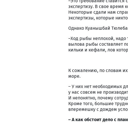
–Это требование ставится с
экспертизу. В свое время 
Некоторые сдали нам спра
экспертизы, которые никто
Однако Куанышбай Тюлебае
–Ход рыбы неплохой, надо 
вылова рыбы составляет по
кильки и кефали, лов кото
К сожалению, по словам их
море.
– У них нет необходимых дл
у нас совсем не производи
И непонятно, почему сотруд
Кроме того, большие трудн
вперемешку с дождем усло
– А как обстоит дело с пл