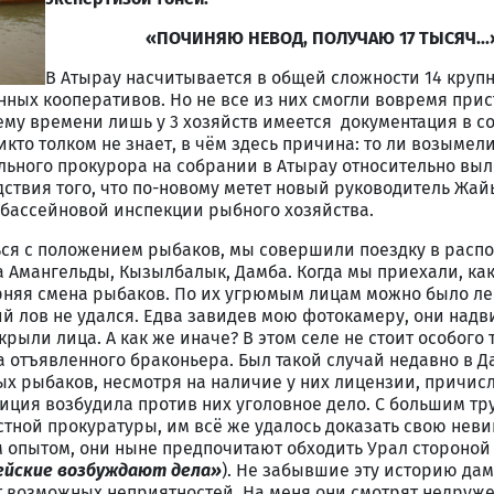
«ПОЧИНЯЮ НЕВОД, ПОЛУЧАЮ 17 ТЫСЯЧ...
В Атырау насчитывается в общей сложности 14 круп
ых кооперативов. Но не все из них смогли вовремя прис
ему времени лишь у 3 хозяйств имеется документация в с
кто толком не знает, в чём здесь причина: то ли возымел
льного прокурора на собрании в Атырау относительно вы
едствия того, что по-новому метет новый руководитель Жай
бассейновой инспекции рыбного хозяйства.
ся с положением рыбаков, мы совершили поездку в рас
 Амангельды, Кызылбалык, Дамба. Когда мы приехали, как
няя смена рыбаков. По их угрюмым лицам можно было ле
ий лов не удался. Едва завидев мою фотокамеру, они надв
рыли лица. А как же иначе? В этом селе не стоит особого 
а отъявленного браконьера. Был такой случай недавно в Д
х рыбаков, несмотря на наличие у них лицензии, причис
иция возбудила против них уголовное дело. С большим тр
тной прокуратуры, им всё же удалось доказать свою неви
 опытом, они ныне предпочитают обходить Урал стороной 
ейские возбуждают дела»
). Не забывшие эту историю да
т возможных неприятностей. На меня они смотрят недруже