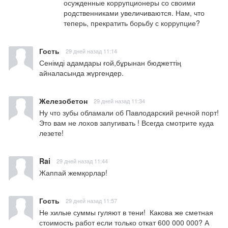
осужденные коррупционеры со своими 
родственниками увеличиваются. Нам, что 
теперь, прекратить борьбу с коррупцие?
Гость
29 дней назад 11:14
Сенімді адамдары ғой,бұрынан бюджеттің 
айналасында жүргендер.
Железобетон
29 дней назад 11:34
Ну что зубы обламали об Павлодарский речной порт! 
Это вам не лохов запугивать ! Всегда смотрите куда 
лезете!
Rai
29 дней назад 11:44
Жаппай жемқорлар!
Гость
29 дней назад 11:57
Не хилые суммы гуляют в тени!  Какова же сметная 
стоимость работ если только откат 600 000 000? А 