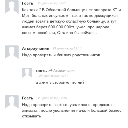
Гость
29 дней назад 12:01
Как так а? В Областной больнице нет аппарата КТ и 
Мрт, больных инсультом , так и так не движущихся 
людей возят в детскую областную больницу, а тут 
акимат берёт 600.000.000тг, ужас, про народа 
совсем позабыли, Сталина бы сейчас...
Атыраучанин
29 дней назад 12:15
Надо проверять и близких родственников.
гость
Атыраучанин
29 дней назад 13:51
а аким в сторонке что ли?
Гость
29 дней назад 12:55
Надо проверить всех кто уволился с городского 
акимата , после увольнения начали большой бизнес 
открывать