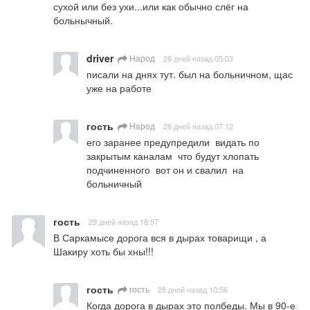
сухой или без ухи...или как обычно слёг на 
больнычный.
driver
Народ
28 дней назад 05:03
писали на днях тут. был на больничном, щас 
уже на работе
гость
Народ
28 дней назад 07:12
его заранее предупредили  видать по 
закрытым каналам  что будут хлопать   
подчиненного  вот он и свалил  на 
больничный
гость
29 дней назад 18:57
В Саркамысе дорога вся в дырах товарищи , а 
Шакиру хоть бы хны!!!
гость
гость
28 дней назад 10:56
Когда дорога в дырах это полбеды. Мы в 90-е 