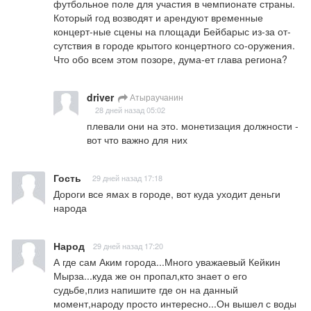
футбольное поле для участия в чемпионате страны. 
Который год возводят и арендуют временные 
концерт-ные сцены на площади Бейбарыс из-за от-
сутствия в городе крытого концертного со-оружения. 
Что обо всем этом позоре, дума-ет глава региона?
driver
Атыраучанин
28 дней назад 05:02
плевали они на это. монетизация должности - 
вот что важно для них
Гость
29 дней назад 17:18
Дороги все ямах в городе, вот куда уходит деньги 
народа
Народ
29 дней назад 17:20
А где сам Аким города...Много уважаевый Кейкин 
Мырза...куда же он пропал,кто знает о его 
судьбе,плиз напишите где он на данный 
момент,народу просто интересно...Он вышел с воды 