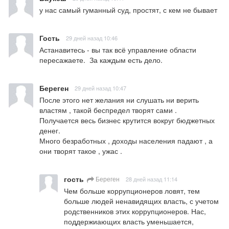
у нас самый гуманный суд, простят, с кем не бывает
Гость
29 дней назад 10:46
Астанавитесь - вы так всё управление области 
пересажаете.  За каждым есть дело.
Береген
29 дней назад 10:47
После этого нет желания ни слушать ни верить 
властям , такой беспредел творят сами .

Получается весь бизнес крутится вокруг бюджетных 
денег.

Много безработных , доходы населения падают , а 
они творят такое , ужас .
гость
Береген
28 дней назад 11:14
Чем больше коррупционеров ловят, тем 
больше людей ненавидящих власть, с учетом 
родственников этих коррупционеров. Нас, 
поддержиающих власть уменьшается, 