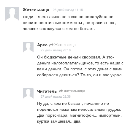
Жительница
28 дней назад 11:15
люди ,  я его лично не знаю но пожалуйста не 
пишите негативные комменты , не красиво так , 
человек споткнулся с кем не бывает.
Арес
Жительница
27 дней назад 23:18
Он бюджетные деньги своровал. А это- 
деньги налогоплатильщиков, то есть наши с 
вами деньги. Он потом, с этих денег с вами 
собирался делиться? То-то, он и вас украл.
Читатель
Жительница
27 дней назад 02:38
Ну да, с кем не бывает, нечаянно не 
поделился нажитым непосильным трудом. 
Два портсигара, магнитофон.., импортный, 
куртка замшевая...два.