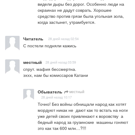
видели дыры без дорог. Особенно люди на 
окраинах не дадут соврать. Хорошее 
средство против грязи была угольная зола, 
когда застынет, утрамбуется.
Читатель
28 дней назад 02:54
С постели подняли кажись
местный
28 дней назад 03:59
спрут. мафия бессмертна.

эххх, нам бы комиссаров Катани
Обыватель
местный
28 дней назад 10:17
Точно! Без войны обнищали народ как хотят 
мордуют никак не  дают как то встать на ноги 
уже детей своих привлекают к воровству  а 
бедный народ за грузинские  машины гоняют 
это как так 600 млн…?!!!