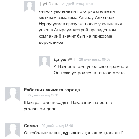
1
Гость
28 дней назад 07:20
легко - уволенный по отрицательным 
мотивам замакима Атырау Адильбек 
Нурлугужиев сразу же после увольнения 
ушел в Атырауинжстрой президентом 
компании!! значит был на прикорме 
дорожников
Да уж
1
28 дней назад 09:07
А Накпаев тоже ушел своё время...и 
Он тоже устроился в теплое место
Работник акимата города
29 дней назад 13:31
Шакира тоже посадят. Показанич на есть в 
уголовном деле.
Самал
29 дней назад 13:46
Онкобольницаның құрылысы қашан аяқталады?