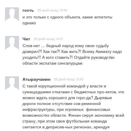
гость
29 дней назад 13:49
и это только с одного объекта. какие аппетиты 
однако
Чит
29 дней назад 14:37
Слов нет … бедный народ кому свою судьбу 
доверил?! Как так?! Как жить?! Всему Акимату надо 
уходить!!! А кого ставить?! Отдайте руководство 
области экспатам сингапурцам
Атыраучанин
29 дней назад 15:00
С такой корупционной командой у власти и 
сумащедшими откатами с бюджетных про-ектов, что 
можно ждать хорошего для горо-да? Дырявые 
дороги полное отсутствие сов-ременной 
инфраструктуры, при огромных  финансовых 
возможностях области. Финан-сируя экономику всей 
страну, при этом своя футбольная команда 
скитается в деприсив-ных регионах, арендуя 