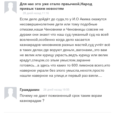
Для нас это уже стало првычкой,Народ
привык таким новостям
28 дней назад 11:16
Если дело дойдёт до суда,то у И.О Акима окажутся 
несовершенолетние дети или тому подобные 
отмазки,наши Чиновники и Чиновницы совсем не 
дураки они знают что наш суд гуманный суд на всей 
вселенной,особенно когда дело касается 
казнакрадов чиновников разных мастей,суд учтёт всё 
в таких делах,где воруют деньги,,вагонами,,это вам 
не велик или курицу украсть,ведть курицу или велик 
крадут,спецом,со злым умыслом,заранне 
готовясь...а здесь что каких то 600 лимонов всего,ито 
наверное украли без злого умысла,нехотя,просто 
нашли наверное на улице,и первый раз взяли....
Гражданин
26 дней назад 19:55
Почему не дают пожизненный срок таким ворам 
казнокрадам ?