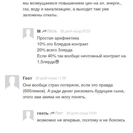
мы воэмущаемся повышением цен на эл. энерги., 
газ, воду и канализацию, а выходит там уже 
заложены откаты.
М
Гость
28 дней назад 05:23
Простая арифметика

10% это 6лярдов контракт

20% всего 3лярда

Если 40% так вообще ничтожный контракт на 
1,5лярда😎
Гост
29 дней назад 11:59
Они вообще страх потеряли, если это правда 
(600лямов). А ради денег рисковать будущем сына, 
этого зам акима не могу понять.
гость
Гост
29 дней назад 13:50
возможно не впервые, поэтому и не боялись