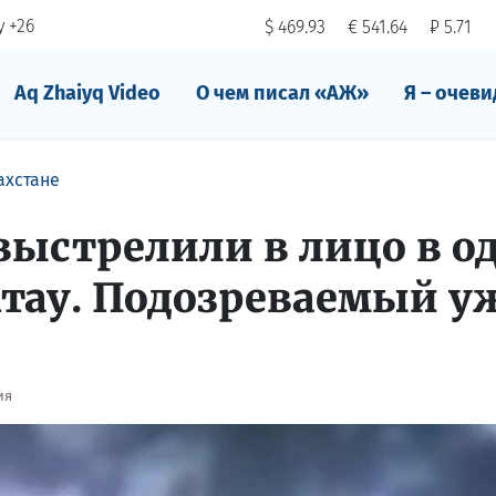
 +26
$ 469.93
€ 541.64
₽ 5.71
Aq Zhaiyq Video
О чем писал «АЖ»
Я – очеви
ахстане
ыстрелили в лицо в о
ктау. Подозреваемый у
ия