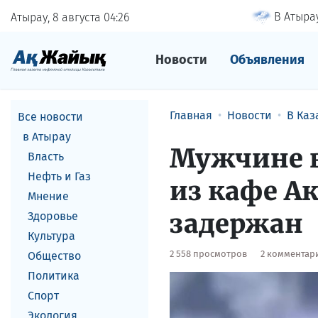
В Атырау
Атырау, 8 августа
04
26
Новости
Объявления
Главная
Новости
В Каз
Все новости
в Атырау
Мужчине в
Власть
Нефть и Газ
из кафе А
Мнение
задержан
Здоровье
Культура
2 558 просмотров
2 комментар
Общество
Политика
Спорт
Экология