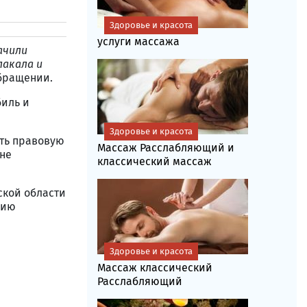
Здоровье и красота
услуги массажа
ачили
лакала и
бращении.
биль и
Здоровье и красота
ть правовую
Массаж Расслабляющий и
 не
классический массаж
кой области
нию
Здоровье и красота
Массаж классический
Расслабляющий