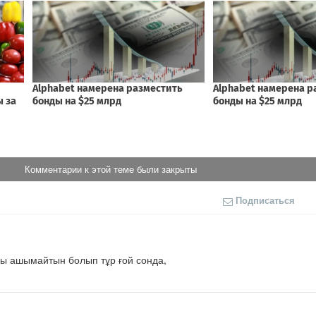
Комментарии к этой теме были закрыты
Подписаться
ры ашымайтын болып тұр ғой сонда,