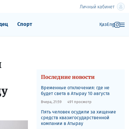
Личный кабинет
дец
Спорт
Қаз
Eng
и
а
Последние новости
цу
Временные отключения: где не
будет света в Атырау 10 августа
Вчера, 21:59
491 просмотр
Пять человек осудили за хищение
средств квазигосударственной
компании в Атырау