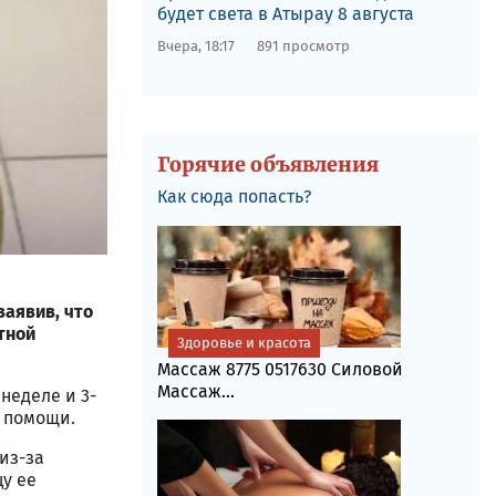
будет света в Атырау 8 августа
Вчера, 18:17
891 просмотр
Горячие объявления
Как сюда попасть?
аявив, что
тной
Здоровье и красота
Массаж 8775 0517630 Силовой
Массаж...
неделе и 3-
й помощи.
из-за
цу ее