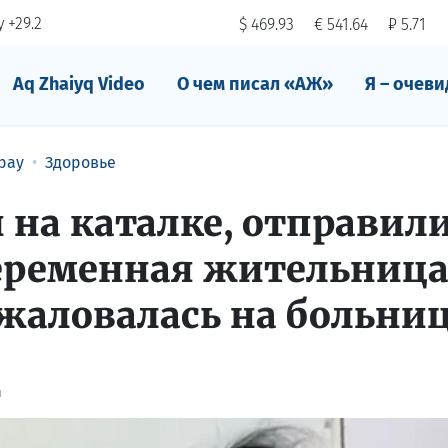
 +29.2
$ 469.93
€ 541.64
₽ 5.71
Aq Zhaiyq Video
О чем писал «АЖ»
Я – очеви
рау
Здоровье
 на каталке, отправил
еременная жительниц
жаловалась на больни
й