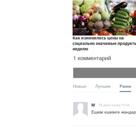
1 комментарий
Новые
Лучшие
Ранее
М
29 дней назад 10:44
Ешкім ешкімге жанда