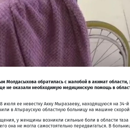
м Молдасыхова обратилась с жалобой в акимат области, з
це не оказали необходимую медицинскую помощь в облас
8 июля ее невестку Акку Мыразаеву, находящуюся на 34-й 
авили в Атыраускую областную больницу на машине скоро
щения, у женщины возникли сильные боли в области таза 
его она не могла самостоятельно передвигаться. В больни