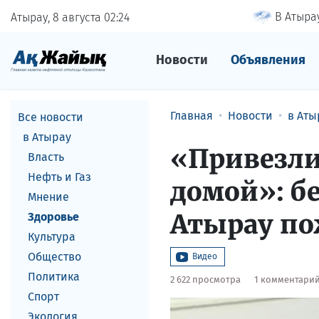
В Атырау
Атырау, 8 августа
02
24
Новости
Объявления
Главная
Новости
в Аты
Все новости
в Атырау
«Привезли
Власть
Нефть и Газ
домой»: б
Мнение
Атырау по
Здоровье
Культура
Общество
Видео
Политика
2 622 просмотра
1 комментари
Спорт
Экология