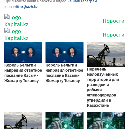
Присылайте ваши новости и видео
на наш Телеграм
и на
editor@azh.kz
.