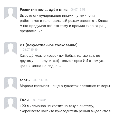
Развития ноль, идём вниз
08.07 13:58
Вместо стимулирования иными путями, они 
работников в колониальный режим загоняют. Класс! 
А кто придумал всё это тому и премия типа за рац 
предложение.
ИТ (искусственное толкование)
08.07 15:39
Как ещё можно «освоить» бабки, только так, по 
другому не получится)) только через ИИ а там уже 
край и конца не видно…
гость
08.07 17:15
Маразм крепчает - еще в туалетах поставьте камеры
Гвли
09.07 03:34
120 миллионов не хватит на такую систему, 
скорейвсего какойто крководитель решил выделиться 