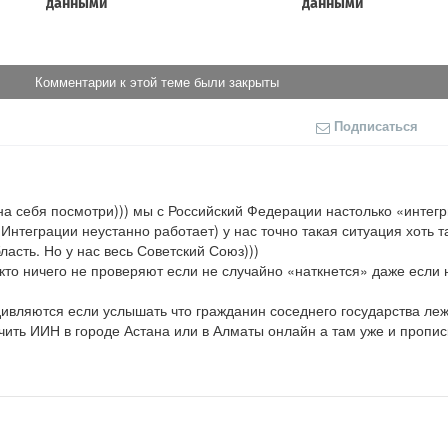
Комментарии к этой теме были закрыты
Подписаться
 на себя посмотри))) мы с Российский Федерации настолько «интегр
Интеграции неустанно работает) у нас точно такая ситуация хоть т
ласть. Но у нас весь Советский Союз))) 

кто ничего не проверяют если не случайно «наткнется» даже если н
ивляются если услышать что гражданин соседнего государства лежа
ить ИИН в городе Астана или в Алматы онлайн а там уже и прописк