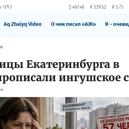
 +29.2
$ 467.48
€ 539.52
₽ 5.73
Aq Zhaiyq Video
О чем писал «АЖ»
Я – очеви
ре
ицы Екатеринбурга в
прописали ингушское с
ий