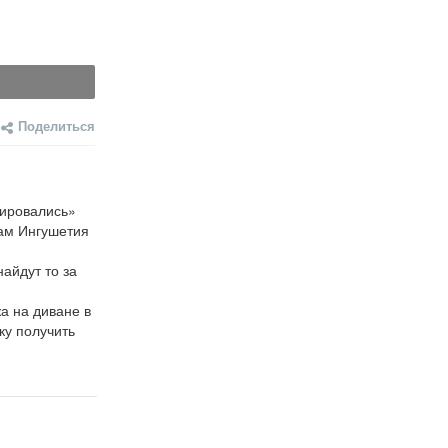
Поделиться
ировались» 
ам Ингушетия 
айдут то за 
 на диване в 
у получить 