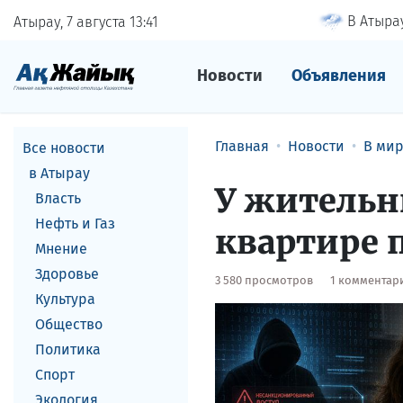
В Атырау
Атырау, 7 августа
13
:
41
Новости
Объявления
Главная
Новости
В ми
Все новости
в Атырау
У жительн
Власть
Нефть и Газ
квартире 
Мнение
Здоровье
3 580 просмотров
1 комментар
Культура
Общество
Политика
Спорт
Экология