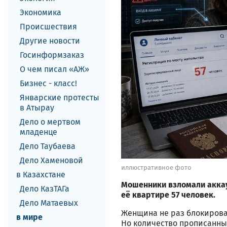
Экономика
Происшествия
Другие новости
Госинформзаказ
О чем писал «АЖ»
Бизнес - класс!
Январские протесты
в Атырау
Дело о мертвом
младенце
Дело Таубаева
Дело Хаменовой
иллюстративное фото
в Казахстане
Мошенники взломали аккау
Дело КазТАГа
её квартире 57 человек.
Дело Матаевых
Женщина не раз блокировал
в мире
Но количество прописанных