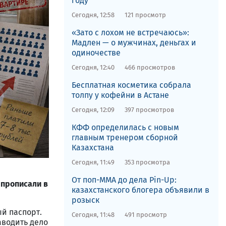
году
Сегодня, 12:58
121 просмотр
«Зато с лохом не встречаюсь»:
Мадлен — о мужчинах, деньгах и
одиночестве
Сегодня, 12:40
466 просмотров
​Бесплатная косметика собрала
толпу у кофейни в Астане​
Сегодня, 12:09
397 просмотров
КФФ определилась с новым
главным тренером сборной
Казахстана
Сегодня, 11:49
353 просмотра
От поп-ММА до дела Pin-Up:
 прописали в
казахстанского блогера объявили в
розыск
й паспорт.
Сегодня, 11:48
491 просмотр
аводить дело