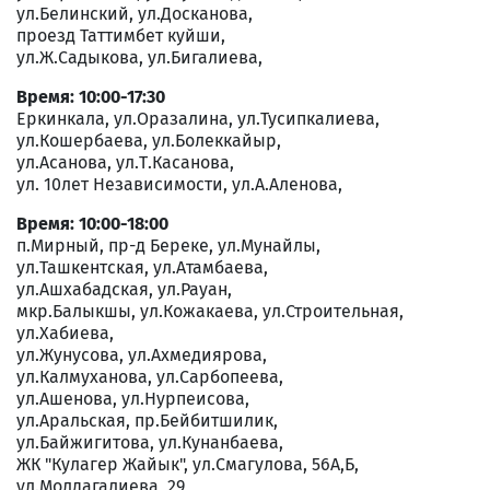
ул.Белинский, ул.Досканова,
проезд Таттимбет куйши,
ул.Ж.Садыкова, ул.Бигалиева,
Время: 10:00-17:30
Еркинкала, ул.Оразалина, ул.Тусипкалиева,
ул.Кошербаева, ул.Болеккайыр,
ул.Асанова, ул.Т.Касанова,
ул. 10лет Независимости, ул.А.Аленова,
Время: 10:00-18:00
п.Мирный, пр-д Береке, ул.Мунайлы,
ул.Ташкентская, ул.Атамбаева,
ул.Ашхабадская, ул.Рауан,
мкр.Балыкшы, ул.Кожакаева, ул.Строительная,
ул.Хабиева,
ул.Жунусова, ул.Ахмедиярова,
ул.Калмуханова, ул.Сарбопеева,
ул.Ашенова, ул.Нурпеисова,
ул.Аральская, пр.Бейбитшилик,
ул.Байжигитова, ул.Кунанбаева,
ЖК "Кулагер Жайык", ул.Смагулова, 56А,Б,
ул.Молдагалиева, 29,