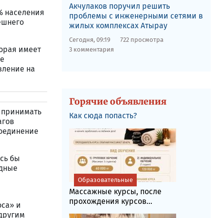
Акчулаков поручил решить
7% населения
проблемы с инженерными сетями в
ешнего
жилых комплексах Атырау
Сегодня, 09:19
722 просмотра
орая имеет
3 комментария
ие
вление на
Горячие объявления
 принимать
Как сюда попасть?
агов
соединение
сь бы
одные
Образовательные
Массажные курсы, после
прохождения курсов...
са» и
 другим