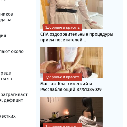
тников
да за
Здоровье и красота
СПА оздоровительные процедуры
ция
приём посетителей...
пают около
среде
Здоровье и красота
ться с
Массаж Классический и
Расслабляющий 87751384029
 затрагивает
я, дефицит
жестких
Здоровье и красота