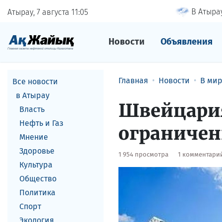
В Атырау
Атырау, 7 августа
11
05
Новости
Объявления
Главная
Новости
В ми
Все новости
в Атырау
Швейцария
Власть
Нефть и Газ
ограничен
Мнение
Здоровье
1 954 просмотра
1 комментари
Культура
Общество
Политика
Спорт
Экология