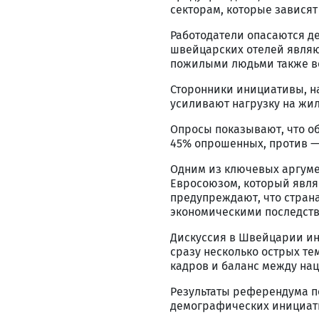
секторам, которые зависят
Работодатели опасаются д
швейцарских отелей являю
пожилыми людьми также во
Сторонники инициативы, н
усиливают нагрузку на жил
Опросы показывают, что об
45% опрошенных, против — 
Одним из ключевых аргуме
Евросоюзом, который явля
предупреждают, что страна
экономическими последст
Дискуссия в Швейцарии инт
сразу несколько острых те
кадров и баланс между на
Результаты референдума п
демографических инициати