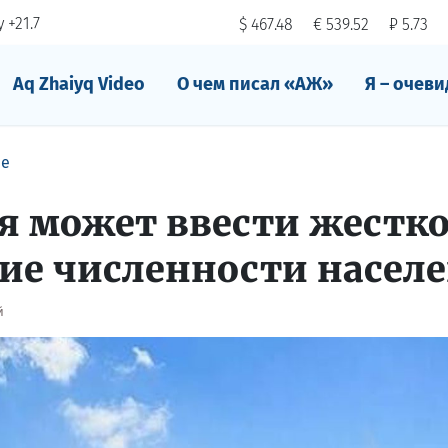
 +21.7
$ 467.48
€ 539.52
₽ 5.73
Aq Zhaiyq Video
О чем писал «АЖ»
Я – очеви
ре
 может ввести жестк
ие численности насел
й