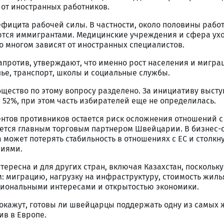
 от иностранных работников.
ефицита рабочей силы. В частности, около половины рабо
тся иммигрантами. Медицинские учреждения и сфера ухо
 многом зависят от иностранных специалистов.
апротив, утверждают, что именно рост населения и мигра
ье, транспорт, школы и социальные службы.
щество по этому вопросу разделено. За инициативу высту
52%, при этом часть избирателей еще не определилась.
нтов противников остается риск осложнения отношений с
ется главным торговым партнером Швейцарии. В бизнес-
 может потерять стабильность в отношениях с ЕС и столкну
виями.
ересна и для других стран, включая Казахстан, поскольку
м: миграцию, нагрузку на инфраструктуру, стоимость жиль
циональными интересами и открытостью экономики.
окажут, готовы ли швейцарцы поддержать одну из самых 
в в Европе.