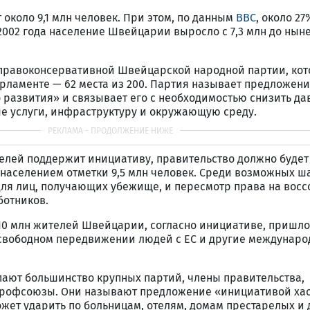
 около 9,1 млн человек. При этом, по данным
BBC
, около 2
2002 года население Швейцарии выросло с 7,3 млн до нын
правоконсервативной Швейцарской народной партии, кот
ламенте — 62 места из 200. Партия называет предложен
 развития» и связывает его с необходимостью снизить да
е услуги, инфраструктуру и окружающую среду.
елей поддержит инициативу, правительство должно будет
населением отметки 9,5 млн человек. Среди возможных ш
ля лиц, получающих убежище, и пересмотр права на вос
ботников.
10 млн жителей Швейцарии, согласно инициативе, пришло
 свободном передвижении людей с ЕС и другие междунар
ают большинство крупных партий, члены правительства,
профсоюзы. Они называют предложение «инициативой хао
жет ударить по больницам, отелям, домам престарелых и