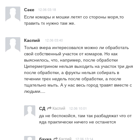
Сәке
12.06 03:18
Если комары и мошки летят со стороны моря,то 
травить тх нужно там же.
Каспий
12.06 03:40
Только вчера интересовался можно ли обработать 
свой собственный участок от комаров. Но как 
выяснилось, что, например, после обработки 
Циперметрином нельзя выходить на участок три дня 
после обработки, а фрукты нельзя собирать в 
течении трех недель после обработки, а после 
тщательно мыть. А у нас весь город травят вместе с 
людьми....
СД
Каспий
12.06 10:01
да не беспокойся, там так разбадяжат что от 
яда практически ничего не останется
баука
Каспий
12.06 13:14