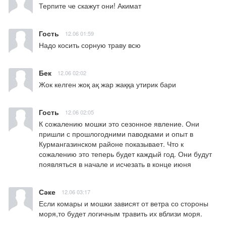
Терпите че скажут они! Акимат
Гость
12.06 01:59
Надо косить сорную траву всю
Бек
12.06 02:02
Жок келген жоқ ақ жар жаққа утирик бари
Гость
12.06 02:05
К сожалению мошки это сезонное явление. Они 
пришли с прошлогодними паводками и опыт в 
Курмангазинском районе показывает. Что к 
сожалению это теперь будет каждый год. Они будут 
появляться в начале и исчезать в конце июня
Сәке
12.06 03:17
Если комары и мошки зависят от ветра со стороны 
моря,то будет логичным травить их вблизи моря.