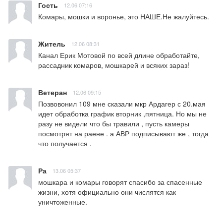
Гость
12.06 07:16
Комары, мошки и воронье, это НАШЕ.Не жалуйтесь.
Житель
12.06 08:31
Канал Ерик Мотовой по всей длине обработайте, 
рассадник комаров, мошкарей и всяких зараз!
Ветеран
12.06 09:15
Позвовонил 109 мне сказали мкр Ардагер с 20.мая 
идет обработка график вторник ,пятница. Но мы не 
разу не видели что бы травили , пусть камеры  
посмотрят на раене . а АВР подписывают же , тогда 
что получается .
Ра
13.06 05:37
мошкара и комары говорят спасибо за спасенные 
жизни, хотя официально они числятся как 
уничтоженные.