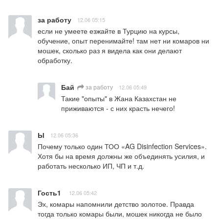
за работу
12.06 05:15
если не умеете езжайте в Турцию на курсы, 
обучение, опыт перенимайте! там нет ни комаров ни 
мошек, сколько раз я видела как они делают 
обработку.
Бай
за работу
12.06 05:49
Такие "опыты" в Жана Казахстан не 
приживаются - с них красть нечего!
Ы
12.06 05:36
Почему только один ТОО «AG Disinfection Services». 
Хотя бы на время должны же объединять усилия, и 
работать несколько ИП, ЧП и т.д.
Гость1
12.06 05:42
Эх, комары напомнили детство золотое. Правда 
тогда только комары были, мошек никогда не было 