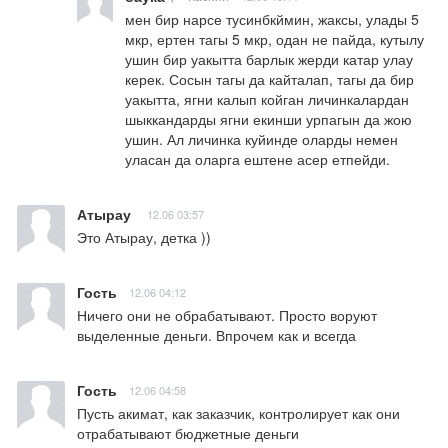
мен бир нарсе тусинбкймин, жаксы, улады 5 
мкр, ертен тагы 5 мкр, одан не пайда, кутылу 
ушин бир уакытта барлык жерди катар улау 
керек. Сосын тагы да кайталап, тагы да бир 
уакытта, ягни калып койган личинкалардан 
шыккандарды ягни екинши урпагын да жою 
ушин. Ал личинка куйинде оларды немен 
уласан да оларга ештене асер етпейди.
Атырау
12.06 03:57
Это Атырау, детка ))
Гость
12.06 04:12
Ничего они не обрабатывают. Просто воруют 
выделенные деньги. Впрочем как и всегда
Гость
12.06 04:58
Пусть акимат, как заказчик, контролирует как они  
отрабатывают бюджетные деньги