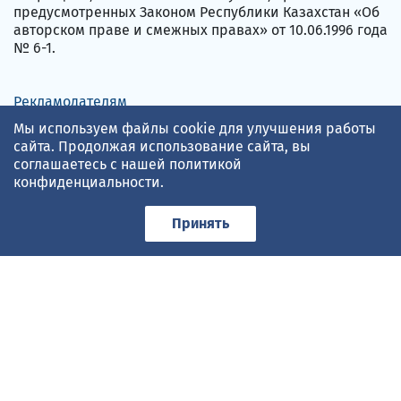
предусмотренных Законом Республики Казахстан «Об
авторском праве и смежных правах» от 10.06.1996 года
№ 6-1.
Рекламодателям
Адреса и телефоны
Мы используем файлы cookie для улучшения работы
Пользовательское соглашение
сайта. Продолжая использование сайта, вы
соглашаетесь с нашей
политикой
Политика конфиденциальности
конфиденциальности
.
Қазақша
English
Принять
Прогноз погоды по данным
gismeteo.kz
Принимаем карты