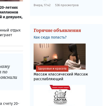
Вчера, 17:42
536 просмотров
20-летних
 миллионов
й и девушек,
Горячие объявления
енный отдых
 играет
Как сюда попасть?
жному
Здоровье и красота
т по
Массаж классический Массаж
пояснили
расслабляющий
а счету 20-