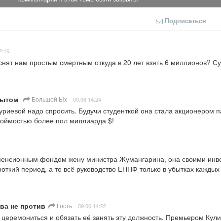
Подписаться
2:16
снят нам простым смертным откуда в 20 лет взять 6 миллионов? Су
пытом
Большой Ых
09.06 14:24
уриевой надо спросить. Будучи студенткой она стала акционером па
тоймостью более пол миллиарда $!
 пенсионным фондом жену министра Жумангарина, она своими инве
откий период, а то всё руководство ЕНПФ только в убытках каждых 
ва не против
Гость
09.06 14:22
 церемониться и обязать её занять эту должность. Премьером Кули