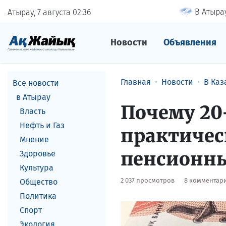
В Атырау
Атырау, 7 августа
02
36
Новости
Объявления
Главная
Новости
В Каз
Все новости
в Атырау
Почему 20
Власть
Нефть и Газ
практичес
Мнение
пенсионны
Здоровье
Культура
2 037 просмотров
8 комментар
Общество
Политика
Спорт
Экология