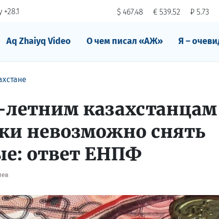
 +28.1
$ 467.48
€ 539.52
₽ 5.73
Aq Zhaiyq Video
О чем писал «АЖ»
Я – очеви
ахстане
-летним казахстанцам
ки невозможно снять
е: ответ ЕНПФ
иев