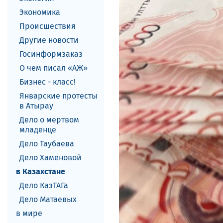
Экономика
Происшествия
Другие новости
Госинформзаказ
О чем писал «АЖ»
Бизнес - класс!
Январские протесты
в Атырау
Дело о мертвом
младенце
Дело Таубаева
Дело Хаменовой
в Казахстане
Дело КазТАГа
Дело Матаевых
в мире