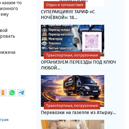
о каким-то
Отдых и путешествия
ционного
СУПЕРАКЦИЯ!!!! ТАРИФ «C
 ему
НОЧЁВКОЙ»: 18...
овой
ировать
анижена
Транспортные, погрузочные
ОРГАНИЗУЕМ ПЕРЕЕЗДЫ ПОД КЛЮЧ
ЛЮБОЙ...
Транспортные, погрузочные
Перевозки на газелле из Атырау...
еграм