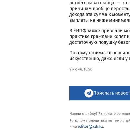
летнего казахстанца, — эт
причинам вообще перестане
дохода эта сумма к момент
выплаты не ниже минималь
В ЕНПФ также призвали мо
практике граждане копят н
достаточную подушку безоп
Поэтому стоимость пенсион
искусственно, даже если у
9 июня, 16:50
Прислать новост
Нашли ошибку? Выделите её мышью
Есть, чем поделиться по теме эт
и на
editor@azh.kz
.