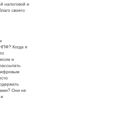
й налоговой и 
лаго своего 
 
НПФ? Когда я 
о 
исом и 
рассылать 
цифровым 
сто 
одержать 
ами? Они не 
и 