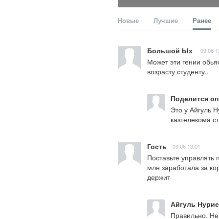
Новые
Лучшие
Ранее
Большой Ых
09.06 1
Может эти гении обья
возрасту студенту..
Поделится о
Это у Айгуль Н
казтелекома с
Гость
09.06 13:01
Поставьте управлять
млн заработала за кор
держит
Айгуль Нурие
Правильно. Не