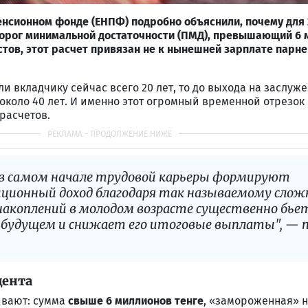
енсионном фонде (ЕНПФ) подробно объяснили, почему для 
порог минимальной достаточности (ПМД), превышающий 6
стов, этот расчет привязан не к нынешней зарплате парне
ли вкладчику сейчас всего 20 лет, то до выхода на заслуж
 около 40 лет. И именно этот огромный временной отрезок
расчетов.
 в самом начале трудовой карьеры формируют
ционный доход благодаря так называемому сло
накоплений в молодом возрасте существенно бье
в будущем и снижает его итоговые выплаты", — 
цента
ивают: сумма
свыше 6 миллионов тенге
, «замороженная» н