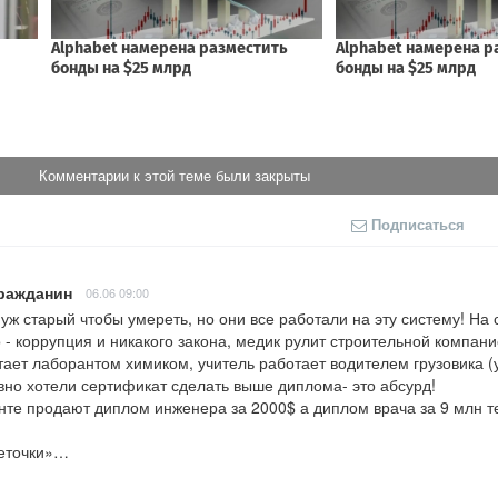
Комментарии к этой теме были закрыты
Подписаться
ражданин
06.06 09:00
уж старый чтобы умереть, но они все работали на эту систему! На с
 - коррупция и никакого закона, медик рулит строительной компание
тает лаборантом химиком, учитель работает водителем грузовика (у
авно хотели сертификат сделать выше диплома- это абсурд!

те продают диплом инженера за 2000$ а диплом врача за 9 млн тең
веточки»…