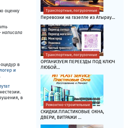
ую оценку
Транспортные, погрузочные
Перевозки на газелле из Атырау...
рить
— написала
Транспортные, погрузочные
ОРГАНИЗУЕМ ПЕРЕЕЗДЫ ПОД КЛЮЧ
роцедур в
ЛЮБОЙ...
логер и
.
путат
анестезии.
рушения, в
Ремонтно-строительные
СКИДКИ.ПЛАСТИКОВЫЕ ОКНА,
ДВЕРИ, ВИТРАЖИ ...