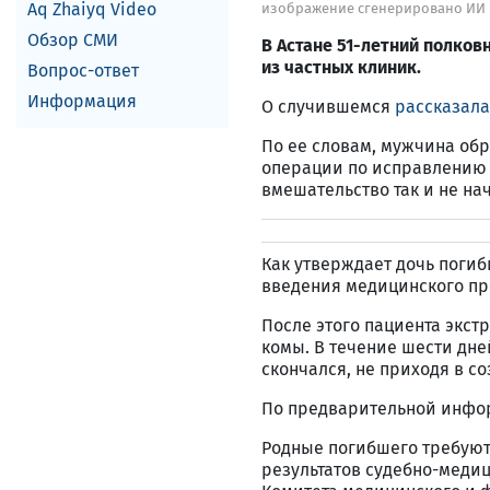
Aq Zhaiyq Video
изображение сгенерировано ИИ
Обзор СМИ
В Астане 51-летний полков
из частных клиник.
Вопрос-ответ
Информация
О случившемся
рассказала
По ее словам, мужчина обр
операции по исправлению 
вмешательство так и не на
Как утверждает дочь погиб
введения медицинского пре
После этого пациента экст
комы. В течение шести дне
скончался, не приходя в со
По предварительной инфор
Родные погибшего требуют
результатов судебно-меди