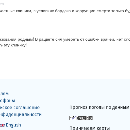
:23
частные клиники, в условиях бардака и коррупции смерти только буд
зования родным! В рацвете сил умереть от ошибки врачей, нет сло
ь эту клинику!
елям
лефоны
Прогноз погоды по данны
ьское соглашение
онфиденциальности
English
Принимаем карты