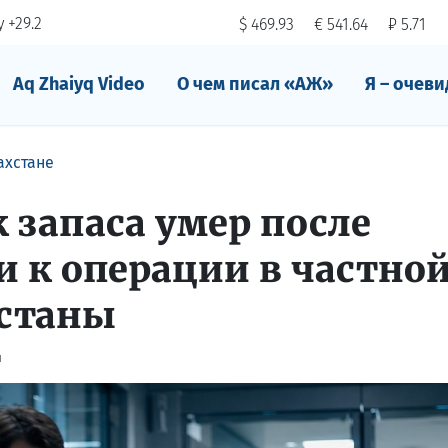
 +29.2
$ 469.93
€ 541.64
₽ 5.71
Aq Zhaiyq Video
О чем писал «АЖ»
Я – очеви
ахстане
 запаса умер после
и к операции в частно
станы
я