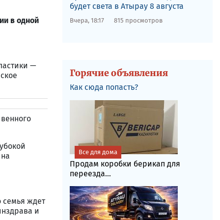
будет света в Атырау 8 августа
ии в одной
Вчера, 18:17
815 просмотров
ластики —
Горячие объявления
еское
Как сюда попасть?
ивенного
лубокой
Все для дома
ина
Продам коробки берикап для
переезда...
 семья ждет
инздрава и