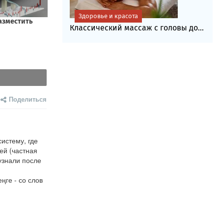
Здоровье и красота
Классический массаж с головы до...
Поделиться
истему, где 
й (частная 
знали после 
ге - со слов 