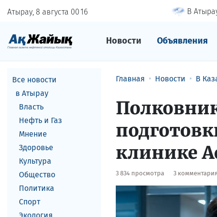
В Атырау
Атырау, 8 августа
00
:
17
Новости
Объявления
Главная
Новости
В Каз
Все новости
в Атырау
Полковник
Власть
Нефть и Газ
подготовк
Мнение
клинике А
Здоровье
Культура
3 834 просмотра
3 комментари
Общество
Политика
Спорт
Экология