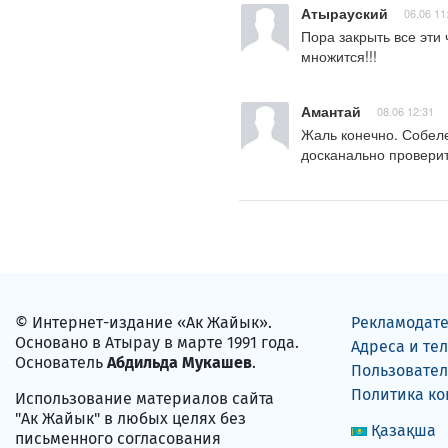
Атырауский
06.06 11
Пора закрыть все эти 
множится!!!
Амантай
08.06 12:31
Жаль конечно. Собеле
досканально проверит
© Интернет-издание «Ак Жайык».
Рекламодат
Основано в Атырау в марте 1991 года.
Адреса и те
Основатель
Абдильда Мукашев
.
Пользовател
Политика к
Использование материалов сайта
"Ак Жайык" в любых целях без
Қазақша
письменного согласования