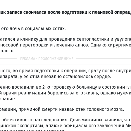
ник запаса скончался после подготовки к плановой операц
его дочь в социальных сетях.
атился в клинику для проведения септопластики и увулоп
носовой перегородки и лечению апноэ. Однако хирургич
чалось.
шего, во время подготовки к операции, сразу после внутр
парата, у ее отца внезапно остановилось сердце.
ренно доставили во 2-ю городскую больницу в состоянии г
й врачи реанимации боролись за его жизнь, однако мужч
знание.
мации, причиной смерти назван отек головного мозга.
 объективного расследования. Дочь мужчины заявила, что
цинской экспертизы, а также официального заключения М