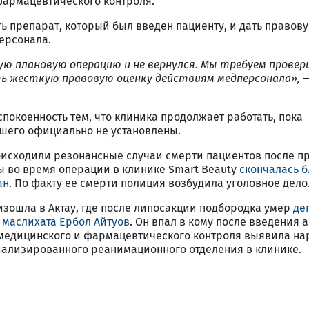
фармацевтического контроля.
ь препарат, который был введен пациенту, и дать правов
ерсонала.
ую плановую операцию и не вернулся. Мы требуем прове
ь жесткую правовую оценку действиям медперсонала», 
покоенность тем, что клиника продолжает работать, пока
шего официально не установлены.
оисходили резонансные случаи смерти пациентов после п
ы во время операции в клинике Smart Beauty
скончалась б
ан
. По факту ее смерти полиция возбудила уголовное дело
зошла в Актау, где после липосакции подбородка умер
де
 маслихата Ербол Айтуов
. Он впал в кому после введения 
медицинского и фармацевтического контроля выявила на
циализированного реанимационного отделения в клинике.