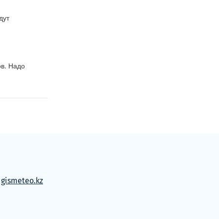
ут 
в. Надо 
м
gismeteo.kz