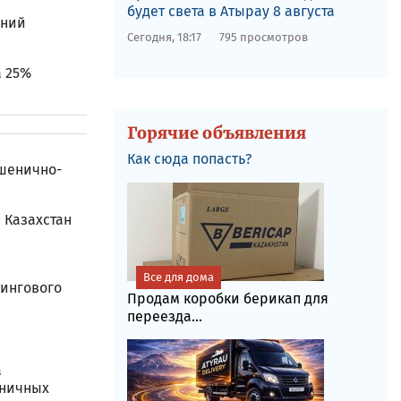
будет света в Атырау 8 августа
ений
Сегодня, 18:17
795 просмотров
а 25%
Горячие объявления
Как сюда попасть?
пшенично-
 Казахстан
Все для дома
тингового
Продам коробки берикап для
переезда...
а
аничных