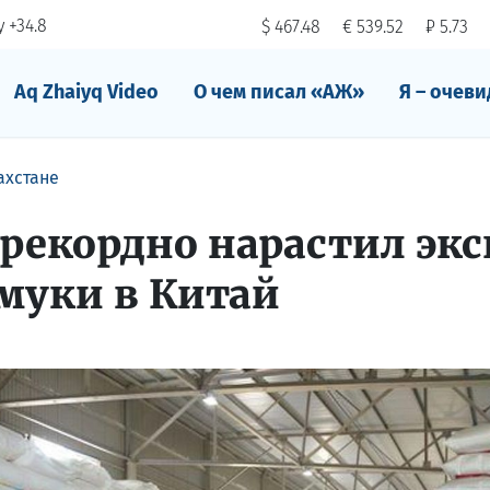
 +34.8
$ 467.48
€ 539.52
₽ 5.73
Aq Zhaiyq Video
О чем писал «АЖ»
Я – очеви
ахстане
 рекордно нарастил эк
муки в Китай