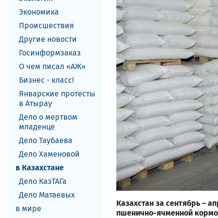
Экономика
Происшествия
Другие новости
Госинформзаказ
О чем писал «АЖ»
Бизнес - класс!
Январские протесты
в Атырау
Дело о мертвом
младенце
Дело Таубаева
Дело Хаменовой
в Казахстане
Дело КазТАГа
Дело Матаевых
Казахстан за сентябрь – а
в мире
пшенично-ячменной кормов