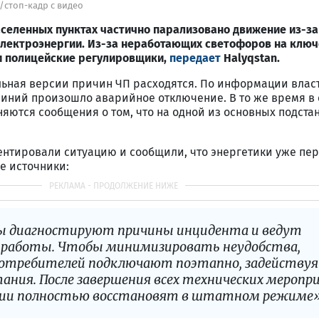
/стоп-кадр с видео
аселенных пунктах частично парализовано движение из-за
лектроэнергии. Из-за неработающих светофоров на клю
и полицейские регулировщики,
передает
Halyqstan.
ная версии причин ЧП расходятся. По информации власт
линий произошло аварийное отключение. В то же время в 
яются сообщения о том, что на одной из основных подста
ентировали ситуацию и сообщили, что энергетики уже пе
е источники:
ы диагностируют причины инцидента и ведут
 работы. Чтобы минимизировать неудобства,
отребителей подключают поэтапно, задействуя
ания. После завершения всех технических мероп
гии полностью восстановят в штатном режиме»