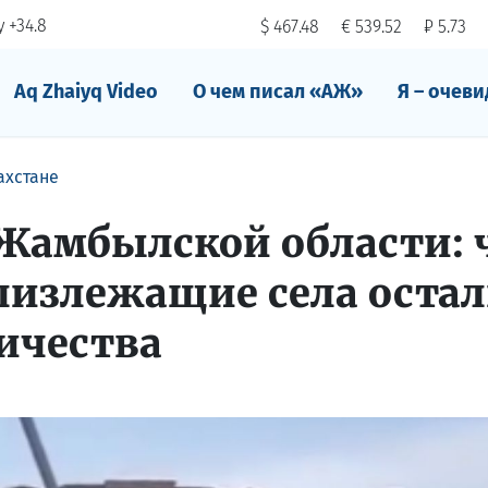
 +34.8
$ 467.48
€ 539.52
₽ 5.73
Aq Zhaiyq Video
О чем писал «АЖ»
Я – очеви
ахстане
 Жамбылской области: 
близлежащие села оста
ричества