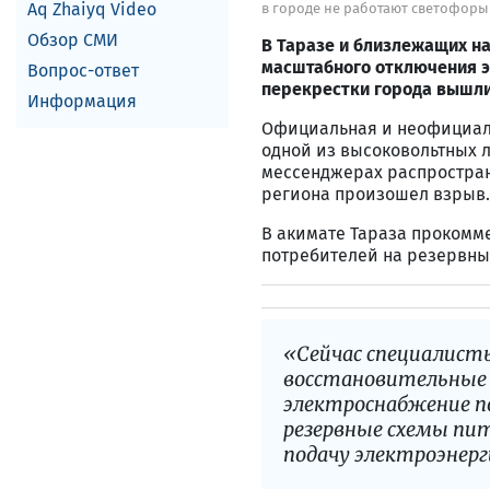
Aq Zhaiyq Video
в городе не работают светофоры
Обзор СМИ
В Таразе и близлежащих н
масштабного отключения э
Вопрос-ответ
перекрестки города вышл
Информация
Официальная и неофициаль
одной из высоковольтных 
мессенджерах распростран
региона произошел взрыв.
В акимате Тараза прокомм
потребителей на резервны
«Сейчас специалист
восстановительные
электроснабжение п
резервные схемы пит
подачу электроэнер