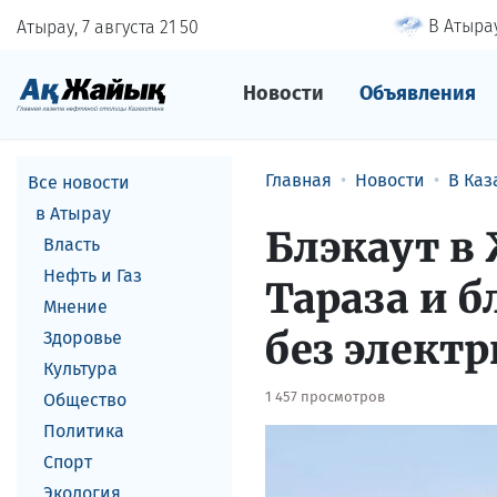
В Атырау
Атырау, 7 августа
21
:
50
Новости
Объявления
Главная
Новости
В Каз
Все новости
в Атырау
Блэкаут в
Власть
Нефть и Газ
Тараза и 
Мнение
без элект
Здоровье
Культура
1 457 просмотров
Общество
Политика
Спорт
Экология