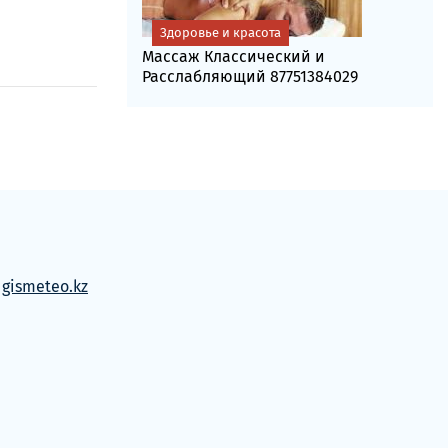
Здоровье и красота
Массаж Классический и
Расслабляющий 87751384029
м
gismeteo.kz