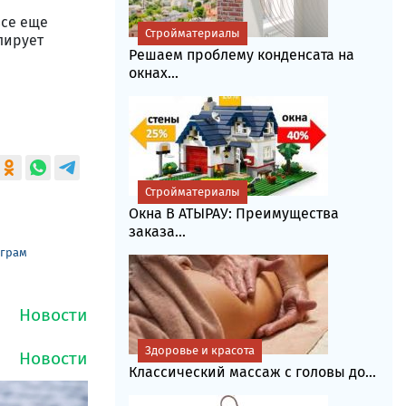
все еще
Стройматериалы
лирует
Решаем проблему конденсата на
окнах...
Стройматериалы
Окна В АТЫРАУ: Преимущества
заказа...
еграм
Здоровье и красота
Классический массаж с головы до...