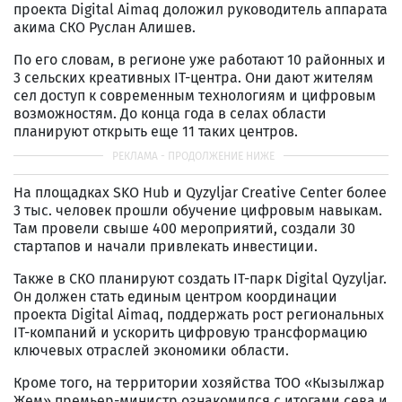
проекта Digital Aimaq доложил руководитель аппарата
акима СКО Руслан Алишев.
По его словам, в регионе уже работают 10 районных и
3 сельских креативных IT-центра. Они дают жителям
сел доступ к современным технологиям и цифровым
возможностям. До конца года в селах области
планируют открыть еще 11 таких центров.
На площадках SKO Hub и Qyzyljar Creative Center более
3 тыс. человек прошли обучение цифровым навыкам.
Там провели свыше 400 мероприятий, создали 30
стартапов и начали привлекать инвестиции.
Также в СКО планируют создать IT-парк Digital Qyzyljar.
Он должен стать единым центром координации
проекта Digital Aimaq, поддержать рост региональных
IT-компаний и ускорить цифровую трансформацию
ключевых отраслей экономики области.
Кроме того, на территории хозяйства ТОО «Кызылжар
Жем» премьер-министр ознакомился с итогами сева и