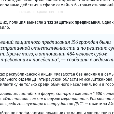
ивоправные действия в сфере семейно-бытовых отношений
ших, полиция вынесла
2 132 защитных предписания
. Однак
вило.
ваний защитного предписания 156 граждан были
истративной ответственности и по решению су
т. Кроме того, в отношении 484 человек судом
требования к поведению", — сообщили в ведомст
ках республиканской акции «Казахстан без насилия в семь
ильного отдела ДП Атырауской области Райса Айтжанова,
илактику не только среди обычного населения, но и в госо
ровели масштабный форум, который охватил 1 500 челов
в «Счастливая семья» и другие мероприятия. Разъясните
ле среди госслужащих и сотрудников ДЧС",
— отметила Ай
работа по профилактике домашних тиранов и укреплению 