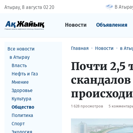
В Атырау
Атырау, 8 августа
02
:
20
Новости
Объявления
Главная
Новости
в Аты
Все новости
в Атырау
Почти 2,5
Власть
Нефть и Газ
скандалов 
Мнение
происходи
Здоровье
Культура
1 628 просмотров
5 комментар
Общество
Политика
Спорт
Экология