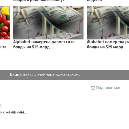
Комментарии к этой теме были закрыты
Подписаться
8
них женщины...