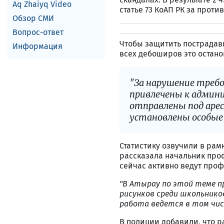
Aq Zhaiyq Video
статье 73 КоАП РК за прот
Обзор СМИ
Вопрос-ответ
Чтобы защитить пострадав
Информация
всех дебоширов это остано
"За нарушение требо
привлечены к админ
отправлены под арес
установлены особые 
Статистику озвучили в рам
рассказала начальник проф
сейчас активно ведут проф
"В Атырау по этой теме п
рисунков среди школьнико
работа ведется в том чис
В полиции добавили, что 