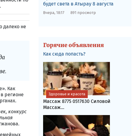
будет света в Атырау 8 августа
.
Вчера, 18:17
891 просмотр
о далеко не
Горячие объявления
Как сюда попасть?
да
ве.
е». Как
 в регионе
Здоровье и красота
рганах.
Массаж 8775 0517630 Силовой
Массаж...
ек, конкурс
льная
тжанова.
семейных