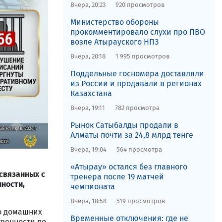
Вчера, 20:23
920 просмотров
​Министерство обороны
прокомментировало слухи про ПВО
возле Атырауского НПЗ
Вчера, 20:18
1 995 просмотров
Поддельные госномера доставляли
из России и продавали в регионах
Казахстана
Вчера, 19:11
782 просмотра
Рынок Сатыбалды продали в
Алматы почти за 24,8 млрд тенге
Вчера, 19:04
564 просмотра
«Атырау» остался без главного
 связанных с
тренера после 19 матчей
ности,
чемпионата
Вчера, 18:58
519 просмотров
 о домашних
Временные отключения: где не
твенности по