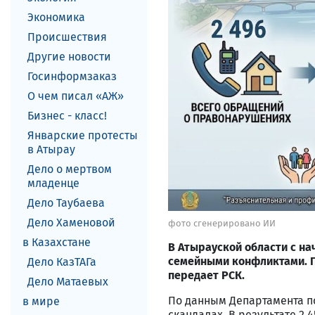
Экономика
Происшествия
Другие новости
Госинформзаказ
О чем писал «АЖ»
Бизнес - класс!
Январские протесты
в Атырау
Дело о мертвом
младенце
Дело Таубаева
Дело Хаменовой
фото сгенерировано ИИ
в Казахстане
В Атырауской области с на
семейными конфликтами. П
Дело КазТАГа
передает РСК.
Дело Матаевых
По данным Департамента п
в мире
скандалах. В результате 2