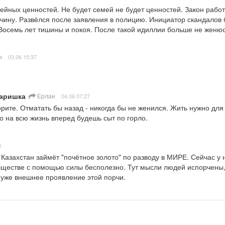
ейных ценностей. Не будет семей не будет ценностей. Закон работа
жчину. Развёлся после заявления в полицию. Инициатор скандалов 
Восемь лет тишины и покоя. После такой идиллии больше не женюс
н
03.06 15:37
паришка
Ерлан
04.06 07:27
орите. Отматать бы назад - никогда бы не женился. Жить нужно для 
то на всю жизнь вперед будешь сыт по горло.
8
Казахстан займёт "почётное золото" по разводу в МИРЕ. Сейчас у н
ществе с помощью силы бесполезно. Тут мысли людей испорчены, 
 уже внешнее проявление этой порчи.