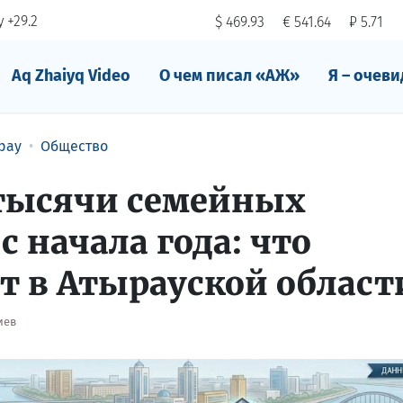
 +29.2
$ 469.93
€ 541.64
₽ 5.71
Aq Zhaiyq Video
О чем писал «АЖ»
Я – очеви
рау
Общество
 тысячи семейных
с начала года: что
т в Атырауской област
иев