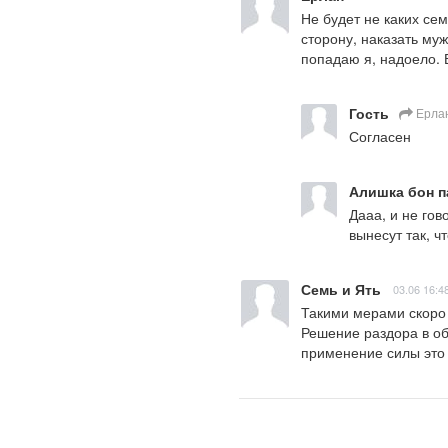
Не будет не каких сем
сторону, наказать му
попадаю я, надоело. 
Гость
Ерла
Согласен
Алишка бон 
Дааа, и не гов
вынесут так, ч
Семь и Ять
03.06 16:4
Такими мерами скоро 
Решение раздора в об
применение силы это