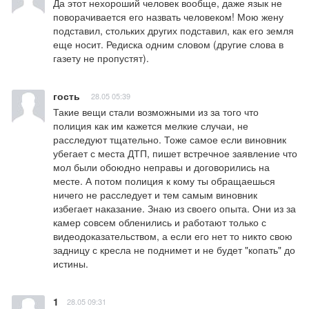
Да этот нехороший человек вообще, даже язык не 
поворачивается его назвать человеком! Мою жену 
подставил, стольких других подставил, как его земля 
еще носит. Редиска одним словом (другие слова в 
газету не пропустят).
гость
28.05 05:39
Такие вещи стали возможными из за того что 
полиция как им кажется мелкие случаи, не 
расследуют тщательно. Тоже самое если виновник 
убегает с места ДТП, пишет встречное заявление что 
мол были обоюдно неправы и договорились на 
месте. А потом полиция к кому ты обращаешься 
ничего не расследует и тем самым виновник 
избегает наказание. Знаю из своего опыта. Они из за 
камер совсем обленились и работают только с 
видеодоказательством, а если его нет то никто свою 
задницу с кресла не поднимет и не будет "копать" до 
истины.
1
28.05 09:31