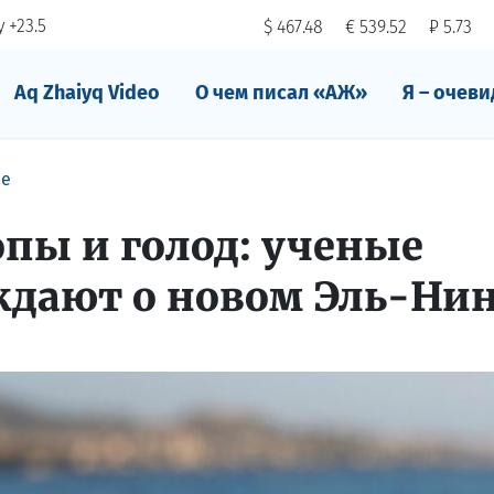
 +23.5
$ 467.48
€ 539.52
₽ 5.73
Aq Zhaiyq Video
О чем писал «АЖ»
Я – очеви
ре
опы и голод: ученые
дают о новом Эль-Ни