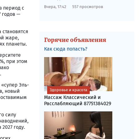
Вчера, 17:42
557 просмотров
в период с
7 годов —
а становятся
ой жаре,
Горячие объявления
ях планеты.
Как сюда попасть?
ерситете
%, при этом
нако
.
 «супер Эль-
Здоровье и красота
в, новый
опоставимым
Массаж Классический и
Расслабляющий 87751384029
го силу
 наводнений,
 2027 году.
огих