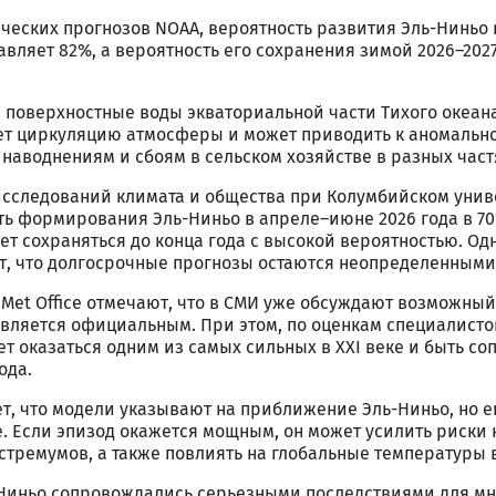
еских прогнозов NOAA, вероятность развития Эль-Ниньо 
авляет 82%, а вероятность его сохранения зимой 2026–202
а поверхностные воды экваториальной части Тихого океан
яет циркуляцию атмосферы и может приводить к аномальн
 наводнениям и сбоям в сельском хозяйстве в разных част
сследований климата и общества при Колумбийском унив
ть формирования Эль-Ниньо в апреле–июне 2026 года в 70
ет сохраняться до конца года с высокой вероятностью. Од
, что долгосрочные прогнозы остаются неопределенными
Met Office отмечают, что в СМИ уже обсуждают возможный
является официальным. При этом, по оценкам специалисто
т оказаться одним из самых сильных в XXI веке и быть с
ода.
т, что модели указывают на приближение Эль-Ниньо, но е
. Если эпизод окажется мощным, он может усилить риски
стремумов, а также повлиять на глобальные температуры в
Ниньо сопровождались серьезными последствиями для мн