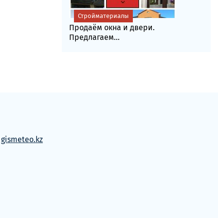
Стройматериалы
Продаём окна и двери.
Предлагаем...
м
gismeteo.kz