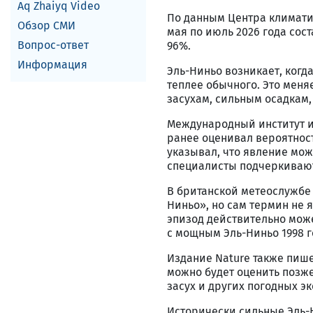
Aq Zhaiyq Video
По данным Центра климатич
Обзор СМИ
мая по июль 2026 года сост
Вопрос-ответ
96%.
Информация
Эль-Ниньо возникает, когд
теплее обычного. Это мен
засухам, сильным осадкам,
Международный институт и
ранее оценивал вероятнос
указывал, что явление мож
специалисты подчеркивают
В британской метеослужбе 
Ниньо», но сам термин не 
эпизод действительно може
с мощным Эль-Ниньо 1998 г
Издание Nature также пише
можно будет оценить позже
засух и других погодных эк
Исторически сильные Эль-