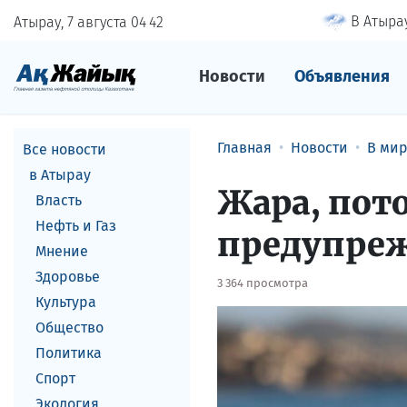
В Атырау
Атырау, 7 августа
04
:
42
Новости
Объявления
Главная
Новости
В ми
Все новости
в Атырау
Жара, пот
Власть
Нефть и Газ
предупреж
Мнение
Здоровье
3 364 просмотра
Культура
Общество
Политика
Спорт
Экология