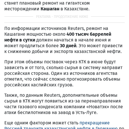
станет плановый ремонт на гигантском
месторождении
Кашаган
в Казахстане.
По информации источников Reuters, ремонт на
Кашагане мощностью около
400 тысяч баррелей
нефти в сутки
должен начаться в начале июня и
может продлиться более
30 дней
. Это может привести
к снижению добычи и экспорта казахстанской нефти.
При этом объемы поставок через КТК в июне будут
зависеть и от того, сколько сырья в систему направит
российская сторона. Один из источников агентства
отметил, что сейчас сложно прогнозировать объемы
российских каспийских грузов.
Также, по данным Reuters, дополнительные объемы
сырья в КТК могут появиться из-за перенаправления
части газового конденсата компании «Новатэк» после
атаки беспилотников на завод в Усть-Луге.
Еще одним фактором может стать
прекращение
Россией транзита казахстанской нефти в Германию
по