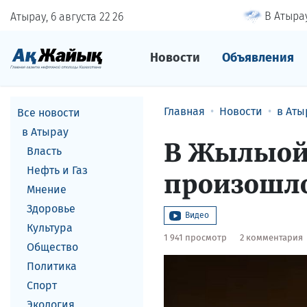
В Атырау
Атырау, 6 августа
22
:
26
Новости
Объявления
Главная
Новости
в Аты
Все новости
в Атырау
В Жылыойс
Власть
Нефть и Газ
произошло
Мнение
Здоровье
Видео
Культура
1 941 просмотр
2 комментария
Общество
Политика
Спорт
Экология