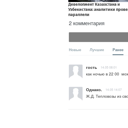
2 комментария
Новые
Лучшие
Ранее
гость
14.05 08:01
как ночью в 22 00  мо
Однако.
14.05 14:07
Ж.Д. Тепловозы из св