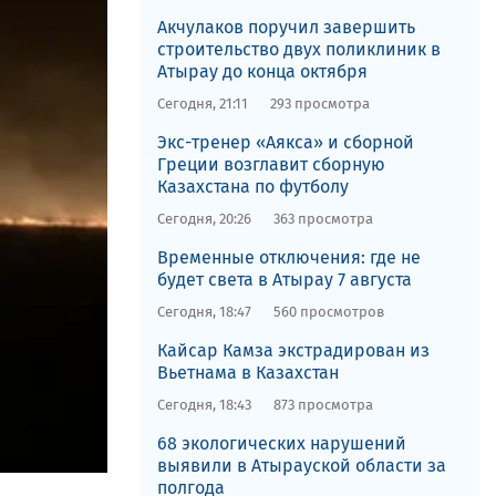
Акчулаков поручил завершить
строительство двух поликлиник в
Атырау до конца октября
Сегодня, 21:11
293 просмотра
Экс-тренер «Аякса» и сборной
Греции возглавит сборную
Казахстана по футболу
Сегодня, 20:26
363 просмотра
Временные отключения: где не
будет света в Атырау 7 августа
Сегодня, 18:47
560 просмотров
Кайсар Камза экстрадирован из
Вьетнама в Казахстан
Сегодня, 18:43
873 просмотра
68 экологических нарушений
выявили в Атырауской области за
полгода