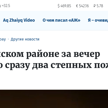
 +32.5
$ 469.85
€ 542.16
₽ 5.78
Aq Zhaiyq Video
О чем писал «АЖ»
Я – очеви
рау
Другие новости
ком районе за вечер
 сразу два степных п