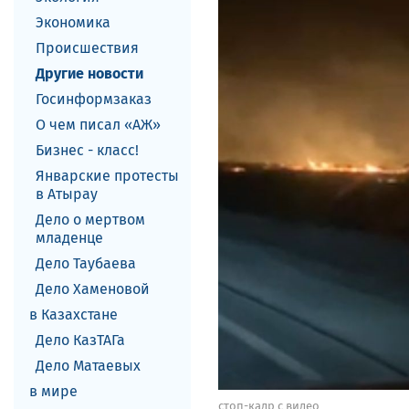
Экономика
Происшествия
Другие новости
Госинформзаказ
О чем писал «АЖ»
Бизнес - класс!
Январские протесты
в Атырау
Дело о мертвом
младенце
Дело Таубаева
Дело Хаменовой
в Казахстане
Дело КазТАГа
Дело Матаевых
в мире
стоп-кадр с видео