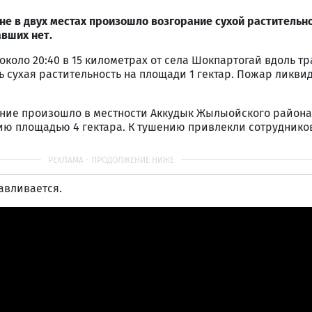
е в двух местах произошло возгорание сухой растительно
вших нет.
оло 20:40 в 15 километрах от села Шокпартогай вдоль т
ь сухая растительность на площади 1 гектар. Пожар ликви
рание произошло в местности Аккудык Жылыойского района
ию площадью 4 гектара. К тушению привлекли сотруднико
авливается.