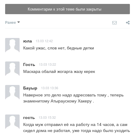
Комментарии к этой теме были закрыты
Ранее
юла
13.03 12:42
Какой ужас, слов нет, бедные детки
Гость
13.03 13:22
Маскара обалай жогарга жазу керек
Бауыр
13.03 13:36
Наверное это дело надо адресовать тому , теперь 
знаменитому Атыраускому Хакеру .
гость
13.03 15:32
Когда муж отправил её на работу на 14 часов, а сам 
сидел дома не работая, уже тогда надо было уходить 