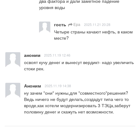
два фактора и дали заметное падение 
уровня воды
гость
Ера
2025.11.21 20:28
Четыре страны качают нефть, в каком 
месте?
аноним
2025.11.19 12:46
освоят кучу денег и вынесут вердикт- надо увеличить 
стоки рек.
Аноним
2025.11.19 14:38
ну зачем "они" нужны,для "совместного"решения?
Ведь ничего не будут делать,создадут типа чего то 
вроде,как хотели модернизировать 3 ТЭЦа,заберут 
половину денег и скажуть нет возможности.