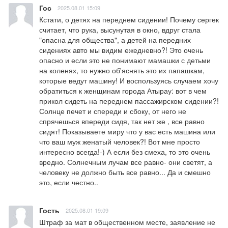
Гос
2025.08.01 15:09
Кстати, о детях на переднем сидении! Почему сергек 
считает, что рука, высунутая в окно, вдруг стала 
"опасна для общества", а детей на передних 
сидениях авто мы видим ежедневно?! Это очень 
опасно и если это не понимают мамашки с детьми 
на коленях, то нужно об'яснять это их папашкам, 
которые ведут машину! И воспользуясь случаем хочу 
обратиться к женщинам города Атырау: вот в чем 
прикол сидеть на переднем пассажирском сидении?! 
Солнце печет и спереди и сбоку, от него не 
спрячешься впереди сидя, так нет же , все равно 
сидят! Показываете миру что у вас есть машина или 
что ваш муж женатый человек?! Вот мне просто 
интересно всегда!-) А если без смеха, то это очень 
вредно. Солнечным лучам все равно- они светят, а 
человеку не должно быть все равно... Да и смешно 
это, если честно..
Гость
2025.08.01 19:09
Штраф за мат в общественном месте, заявление не 