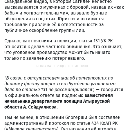
Скандальное видео, в котором Сагиден нелестно
высказывается о мужчинах с бородой, назвав их «как
бабы» и «отвратительными», вызвало бурные
обсуждения в соцсетях. Юристы и активисты
требовали привлечь её к ответственности за
публичное оскорбление группы лиц.
Однако, как пояснили в полиции, статья 131 УК РК
относится к делам частного обвинения. Это означает,
что уголовное производство может быть начато
только по заявлению потерпевшего.
"В связи с отсутствием жалоб потерпевших по
данному факту вопрос о возбуждении уголовного
дела по статье 131 не рассматривался",
— говорится
в официальном ответе за подписью
заместителя
начальника департамента полиции Атырауской
области А. Сейдуалиева.
Тем не менее, в отношении блогерши был составлен
административный протокол по статье 434 КоАП РК
(«
Мелкое хулиганство
»). Суд назначил ей штраф в