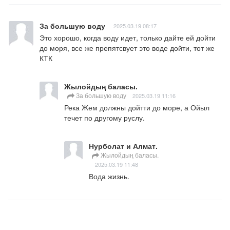
За большую воду
2025.03.19 08:17
Это хорошо, когда воду идет, только дайте ей дойти 
до моря, все же препятсвует это воде дойти, тот же 
КТК
Жылойдың баласы.
За большую воду
2025.03.19 11:16
Река Жем должны дойтти до море, а Ойыл 
течет по другому руслу.
Нурболат и Алмат.
Жылойдың баласы.
2025.03.19 11:48
Вода жизнь.