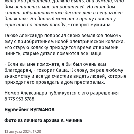
жили мои родители. Должно быть, они думали, что
дом останется мне от родителей. Но тот дом
стоит заброшенным уже десять лет и
непригоден
для жилья
. На данный момент я прошу совета у
юристов по этому поводу
, - говорит мужчина.
Также Александр попросил своих земляков помочь
ему с приобретением новой электрической коляски.
Его старую коляску приходится время от времени
чинить, старые детали ломаются все чаще.
- Если вы мне поможете, я бы был очень вам
благодарен, - говорит Саша. К слову, он рад любому
знакомству и всегда счастлив видеть людей, которые
приходят его проведать в дом престарелых.
Номер Александра публикуется с его разрешения
8 775 933 5788.
Нурбейбит НУГМАНОВ
Фото
из личного архива А. Чечина
13 августа 2024, 17:28