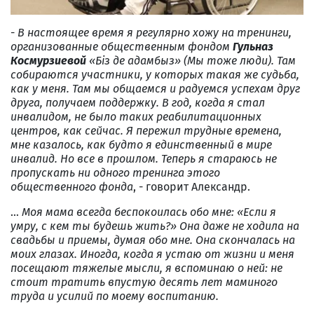
-
В настоящее время я регулярно хожу на тренинги,
организованные общественным фондом
Гульназ
Космурзиевой
«Біз де адамбыз» (Мы тоже
люди).
Там
собираются
участники
, у которых такая же судьба,
как у меня
. Там мы общаемся и радуемся успехам друг
друга, получаем поддержку
. В год, когда я стал
инвалидом, не было таких реабилитационных
центров, как сейчас. Я пережил трудные времена,
мне казалось, как будто я
единственны
й
в мире
инвалид.
Но все в прошлом.
Теперь я стараюсь не
пропускать
ни одного
тренинг
а
этого
общественного фонда
, - говорит Александр.
…
Моя мама всегда беспокоилась обо мне: «Если я
умру, с кем ты будешь жить?» Она даже не ходила на
свадьбы и приемы, думая обо мне.
О
на скончалась на
моих глазах. Иногда, когда я устаю от жизни
и меня
посещают тяжелые мысли, я вспоминаю о ней:
не
стоит тратить впустую десять лет маминого
труда и усилий по моему воспитанию.