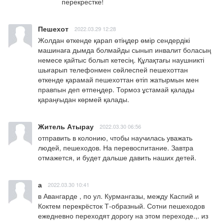
перекрестке!
Пешехот
2022.03.29 12:28
Жолдан өткенде қарап өтіңдер өмір сендердікі 
машинаға дымда болмайды сынып инвалит боласың 
немесе қайтыс болып кетесің. Құлақтағы наушникті 
шығарып телефонмен сөйлеспей пешехоттан 
өткенде қарамай пешехоттан өтіп жатырмын мен 
правпын деп өтпеңдер. Тормоз ұстамай қалады 
қараңғыдан көрмей қалады.
Житель Атырау
2022.03.30 06:56
отправить в колонию, чтобы научилась уважать 
людей, пешеходов. На перевоспитание. Завтра 
отмажется, и будет дальше давить наших детей.
а
2022.03.30 10:41
в Авангарде , по ул. Курмангазы, между Каспий и  
Коктем перекрёсток Т-образный. Сотни пешеходов 
ежедневно переходят дорогу на этом переходе.,. из 