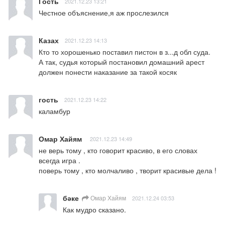
Гость
2021.12.23 13:21
Честное объяснение,я аж прослезился
Казах
2021.12.23 14:13
Кто то хорошенько поставил пистон в з...д обл суда. 
А так, судья который постановил домашний арест 
должен понести наказание за такой косяк
гость
2021.12.23 14:22
каламбур
Омар Хайям
2021.12.23 14:49
не верь тому , кто говорит красиво, в его словах 
всегда игра .

поверь тому , кто молчаливо , творит красивые дела !
бәке
Омар Хайям
2021.12.24 03:53
Как мудро сказано.