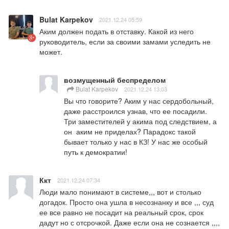
Bulat Karpekov
2021.12.24 05:59
Аким должен подать в отставку. Какой из него 
руководитель, если за своими замами уследить не 
может.
возмущенный беспределом
Bulat Karpekov
2021.12.24 13:03
Вы что говорите? Аким у нас сердобольный, 
даже расстроился узнав, что ее посадили. 
Три заместителей у акима под следствием, а 
он  аким не приделах? Парадокс такой 
бывает только у нас в КЗ! У нас же особый 
путь к демократии!
Ккт
2021.12.24 07:34
Люди мало понимают в системе,,, вот и столько 
догадок. Просто она ушла в несознанку и все ,,, суд 
ее все равно не посадит на реальный срок, срок 
дадут но с отсрочкой. Даже если она не сознается ,,,, 