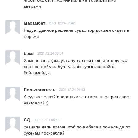
дверьми
Махамбет
2021.12.24 03:42
Радует данное решение суда...вор должен сидеть в 
тюрьме
бәке
2021.12.24 03:51
Хаменованы қамауға алу туралы шешім өте дұрыс 
деп есептеймін. Бұл түлкінің қулығына найза 
бойламайды.
Пользователь
2021.12.24 04:43
А судью первой инстанции за отмененное решение 
наказали? :)
СД
2021.12.24 05:46
сначала дали время чтоб по амбарам помела да по 
сусекам поскребла?