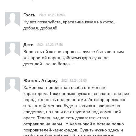
Гость
2021.12.23 16:50
Ну вот пожалуйста, красавица какая на фото, 
добрая, добрая!!!
Дети
2021.12.23 17:56
Воровать ой как не хорошо....лучше быть честным 
как простой народ, қайғысыз қара су да ас 
дегендей...ал не болды...
Житель Атырау
2021.12.24 03:00
Хаменова- неприятная особа с тяжелым 
характером. Таких нельзя пускать во власть, для них 
народ- это пыль под ее ногами. Антикор прекрасно 
знал, что Хаменова будет оказывать влияние на 
следствие, но наши ее отпустили под домашний 
арест. Теперь видно есть доказательства и 
отправили на нары.  У Хаменовой в Астане полно 
покровителей-казнокрадов. Судить нужно эдесь и 
чтобы суд был публичный, а не за закрытыми 