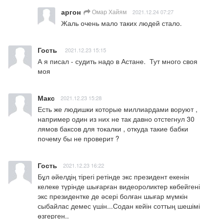
аргон
Омар Хайям
2021.12.24 07:27
Жаль очень мало таких людей стало.
Гость
2021.12.23 15:15
А я писал - судить надо в Астане.  Тут много своя 
моя
Макс
2021.12.23 15:28
Есть же людишки которые миллиардами воруют , 
например один из них не так давно отстегнул 30 
лямов баксов для токалки , откуда такие бабки 
почему бы не проверит ?
Гость
2021.12.23 16:22
Бұл әйелдің тірегі ретінде экс президент екенін 
келеке түрінде шығарған видеороликтер көбейгені 
экс президентке де әсері болған шығар мүмкін 
сыбайлас демес үшін...Содан кейін соттың шешімі 
өзгерген..