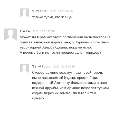
1
Гость
2020.11.12 14:06
только турки, кто ж еще
Гость
2020.11.12 12:10
Может ли в рамках этого соглашения быть построена 
прямая железная дорога между Турцией и основной 
территорией Азербайджана, пока не ясно.

А почему бы и нет если предоставлен коридор?
Тт
Гость
2020.11.12 16:19
Скорее армяне возьмут назат свой город, 
ныне называемый Ыгдыр, прости Г-ди, 
подаренный Ататюрку большевиками в знак 
вечной дружбы, чем армяне позволят туркам 
ездить через их землю. Да и горы там, 
однако.