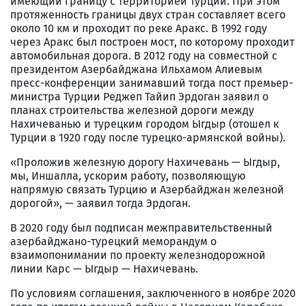
имеющий границу с территорией Турции. При этом
протяженность границы двух стран составляет всего
около 10 км и проходит по реке Аракс. В 1992 году
через Аракс был построен мост, по которому проходит
автомобильная дорога. В 2012 году на совместной с
президентом Азербайджана Ильхамом Алиевым
пресс-конференции занимавший тогда пост премьер-
министра Турции Реджеп Тайип Эрдоган заявил о
планах строительства железной дороги между
Нахичеванью и турецким городом Ыгдыр (отошел к
Турции в 1920 году после турецко-армянской войны).
«Проложив железную дорогу Нахичевань — Ыгдыр,
мы, Иншалла, ускорим работу, позволяющую
напрямую связать Турцию и Азербайджан железной
дорогой», — заявил тогда Эрдоган.
В 2020 году был подписан межправительственный
азербайджано-турецкий меморандум о
взаимопонимании по проекту железнодорожной
линии Карс — Ыгдыр — Нахичевань.
По условиям соглашения, заключенного в ноябре 2020