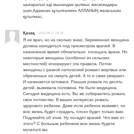
шығаратын еді мынандаи қылмыс жасағандары 
үшін,Адамнан құтылғанмен АЛЛАНЫҢ жазасынан 
құтылмас,
Қазақ
2020.08.31 08:58
Я не врач, но на сколько знаю, беременная женщина 
должна находиться под присмотром врачей. В 
назначеное время обязательно  посещать врача. Но 
некоторые женщины (особенно из сельских 
местностей) игнорируют эти правила. Потом 
женщины с разной патологией рожают мертвых или 
обреченных на смерть детей. А то и сами умирают. 
И начинается котовася. Раньше рожали по десять 
детей, выживала половина. Не было медицина. 
Сегодня медицина есть. Вы же собираетесь рожать 
свое потомство. В ваших интересах рожать 
здорового ребенка. Даже если ребенок выживет, но 
всю жизнь будет страдать, плохо будет только вам. 
Подумайте об этом. Ну посадят врачей. Что вам от 
этого? С больным ребенком всю жизнь будете 
мучаться вы.