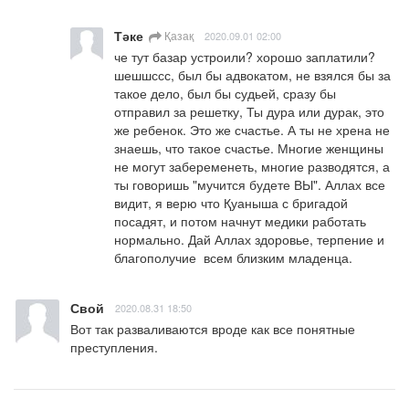
Тәке
Қазақ
2020.09.01 02:00
че тут базар устроили? хорошо заплатили? 
шешшссс, был бы адвокатом, не взялся бы за 
такое дело, был бы судьей, сразу бы 
отправил за решетку, Ты дура или дурак, это 
же ребенок. Это же счастье. А ты не хрена не 
знаешь, что такое счастье. Многие женщины 
не могут забеременеть, многие разводятся, а 
ты говоришь "мучится будете ВЫ". Аллах все 
видит, я верю что Қуаныша с бригадой 
посадят, и потом начнут медики работать 
нормально. Дай Аллах здоровье, терпение и 
благополучие  всем близким младенца.
Свой
2020.08.31 18:50
Вот так разваливаются вроде как все понятные 
преступления.