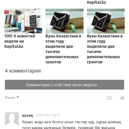
4 комментария
Комментарии к этой теме были закрыты
Ранее
қазақ
2020.08.31 08:57
Кеңес өңірі кезі болса атып тастар еді, сұрақ қоимақ 
түгіл қаида қалғанын білмеи, түрмеде бір жағына 