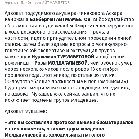
Адвокат Бакберген АЙТМАМБЕТОВ
Адвокат подсудимого акушера-гинеколога
Аскара
Каиржана
Бакберген АЙТМАМБЕТОВ
внёс ходатайство
об оглашении в суде жалобы Каиржана на нарушения
в ходе досудебного расследования – речь, в
частности, идёт о принудительном проведении очной
ставки. Затем были заданы вопросы о молекулярно-
генетической экспертизе и эксгумации трупов
младенцев
Нуржамал ТУРУМБЕТОВОЙ
и ещё одной
роженицы –
Розы МОЛДАГАЛИЕВОЙ
, чей ребёнок умер
через несколько часов после родов 13 сентября
прошлого года. Этот эпизод по статье 361 УК РК
(«Злоупотребление должностными полномочиями»)
будет рассматриваться на последующих заседаниях,
но адвокат Мукашев уже сейчас заявил, что не
исключает подмены трупов младенцев.
Адвокат Мукашев:
–
Это вы составляли протокол выемки биоматериалов
и стеклопакетов, а также трупа младенца
Молдагалиевой из холодильника патолого-