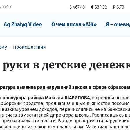
 +21.7
$ 467.48
€ 539.52
₽ 5.73
Aq Zhaiyq Video
О чем писал «АЖ»
Я – очеви
рау
Происшествия
 руки в детские дене
ратура выявила ряд нарушений закона в сфере образова
еля прокурора района Максата ШАРИПОВА
, в средней школе
ерборский средства, предназначенные в качестве пособи
с низким уровнем доходов, перечислялись не на банковски
ые счета заместителей директора школы. Расписавшись в
у присваивали эти деньги. В ходе проверки эти нарушения
возвращены их законным владельцам. Материал направле