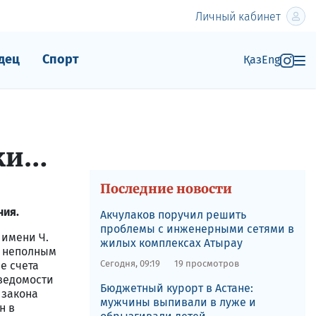
Личный кабинет
дец
Спорт
Қаз
Eng
жки…
Последние новости
ния.
Акчулаков поручил решить
проблемы с инженерными сетями в
 имени Ч.
жилых комплексах Атырау
я неполным
Сегодня, 09:19
19 просмотров
е счета
 ведомости
Бюджетный курорт в Астане:
 закона
мужчины выпивали в луже и
н в