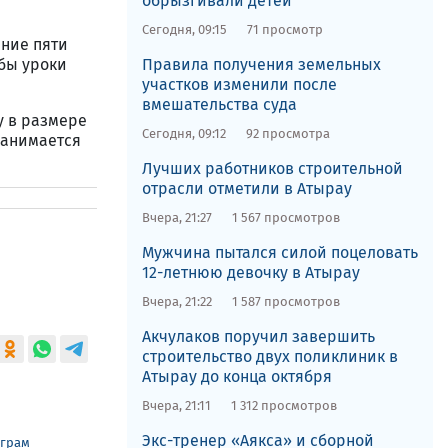
обрызгивали детей
Сегодня, 09:15
71 просмотр
ение пяти
обы уроки
Правила получения земельных
участков изменили после
вмешательства суда
у в размере
Сегодня, 09:12
92 просмотра
занимается
Лучших работников строительной
отрасли отметили в Атырау
Вчера, 21:27
1 567 просмотров
Мужчина пытался силой поцеловать
12-летнюю девочку в Атырау
Вчера, 21:22
1 587 просмотров
Акчулаков поручил завершить
строительство двух поликлиник в
Атырау до конца октября
Вчера, 21:11
1 312 просмотров
Экс-тренер «Аякса» и сборной
еграм