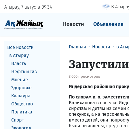
В Атырау
Атырау, 7 августа
09
34
Новости
Объявления
Главная
Новости
в Аты
Все новости
в Атырау
Запустили
Власть
Нефть и Газ
3 600 просмотров
Мнение
Индерская районная проку
Здоровье
Культура
По словам и. о. заместит
Валиханова в поселке Инд
Общество
сиротам и детям из семей 
Политика
опекунов, а на персональн
Спорт
вместо детей, они попрост
были выявлены, средства 
Экология