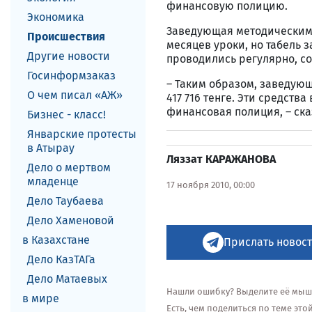
финансовую полицию.
Экономика
Заведующая методическим 
Происшествия
месяцев уроки, но табель 
Другие новости
проводились регулярно, со
Госинформзаказ
– Таким образом, заведую
О чем писал «АЖ»
417 716 тенге. Эти средст
финансовая полиция, – ска
Бизнес - класс!
Январские протесты
в Атырау
Ляззат КАРАЖАНОВА
Дело о мертвом
младенце
17 ноября 2010, 00:00
Дело Таубаева
Дело Хаменовой
в Казахстане
Прислать новост
Дело КазТАГа
Дело Матаевых
Нашли ошибку? Выделите её мышью
в мире
Есть, чем поделиться по теме эт